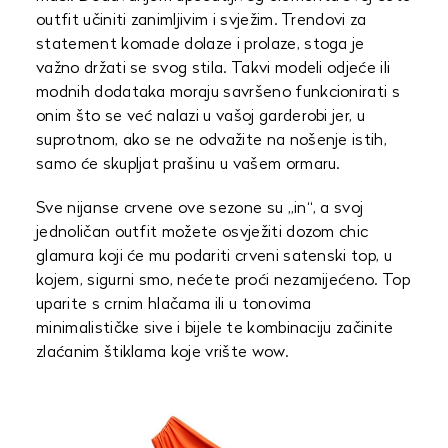
outfit učiniti zanimljivim i svježim. Trendovi za
statement komade dolaze i prolaze, stoga je
važno držati se svog stila. Takvi modeli odjeće ili
modnih dodataka moraju savršeno funkcionirati s
onim što se već nalazi u vašoj garderobi jer, u
suprotnom, ako se ne odvažite na nošenje istih,
samo će skupljat prašinu u vašem ormaru.
Sve nijanse crvene ove sezone su „in“, a svoj
jednoličan outfit možete osvježiti dozom chic
glamura koji će mu podariti crveni satenski top, u
kojem, sigurni smo, nećete proći nezamijećeno. Top
uparite s crnim hlačama ili u tonovima
minimalističke sive i bijele te kombinaciju začinite
zlaćanim štiklama koje vrište wow.