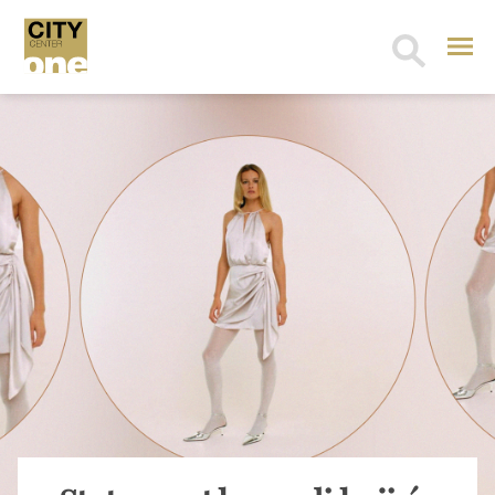
Search
for: