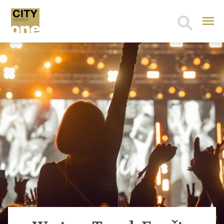
Search
for: