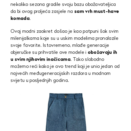
nekoliko sezona gradile svoju bazu obožavateljica
da bi ovog proljeća zasjele na
sam vrh must-have
komada
.
Ovaj modni zaokret došao je kao potpuni šok svim
milenijalkama koje su u uskim modelima pronalazile
svoje favorite. Istovremeno, mlađe generacije
objeručke su prihvatile ove modele i
obožavaju ih
u svim njihovim inačicama
. Tako slobodno
možemo reći kako je ovo trend koji je unio jedan od
najvećih međugeneracijskih razdora u modnom
svijetu u posljednjih godina.