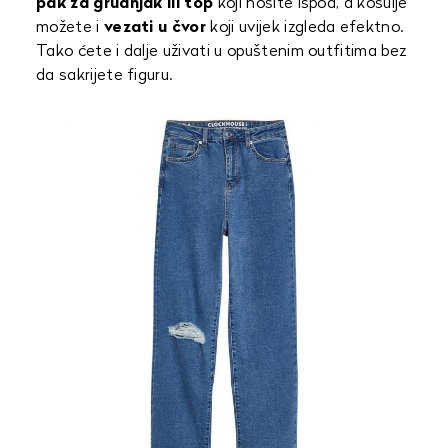
pak za grudnjak ili top
koji nosite ispod, a košulje
možete i
vezati u čvor
koji uvijek izgleda efektno.
Tako ćete i dalje uživati u opuštenim outfitima bez
da sakrijete figuru.