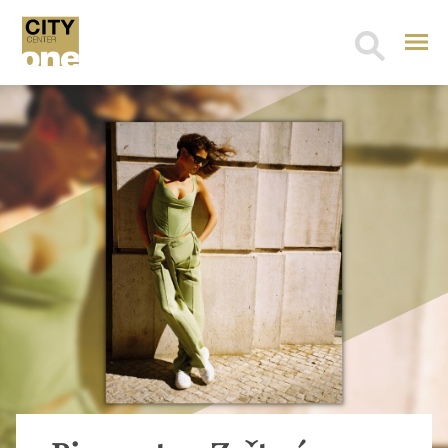
Search
for: