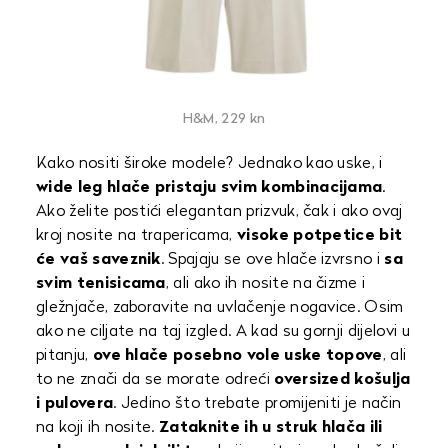
H&M, 229 kn
Kako nositi široke modele? Jednako kao uske, i
wide leg hlače pristaju svim kombinacijama
.
Ako želite postići elegantan prizvuk, čak i ako ovaj
kroj nosite na trapericama,
visoke potpetice bit
će vaš saveznik
. Spajaju se ove hlače izvrsno i
sa
svim tenisicama
, ali ako ih nosite na čizme i
gležnjače, zaboravite na uvlačenje nogavice. Osim
ako ne ciljate na taj izgled. A kad su gornji dijelovi u
pitanju,
ove hlače posebno vole uske topove
, ali
to ne znači da se morate odreći
oversized košulja
i pulovera
. Jedino što trebate promijeniti je način
na koji ih nosite.
Zataknite ih u struk hlača ili