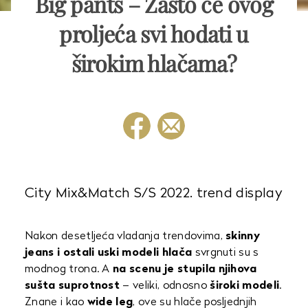
Big pants – Zašto će ovog
proljeća svi hodati u
širokim hlačama?
City Mix&Match S/S 2022. trend display
Nakon desetljeća vladanja trendovima,
skinny
jeans i ostali uski modeli hlača
svrgnuti su s
modnog trona. A
na scenu je stupila njihova
sušta suprotnost
– veliki, odnosno
široki modeli
.
Znane i kao
wide leg
, ove su hlače posljednjih