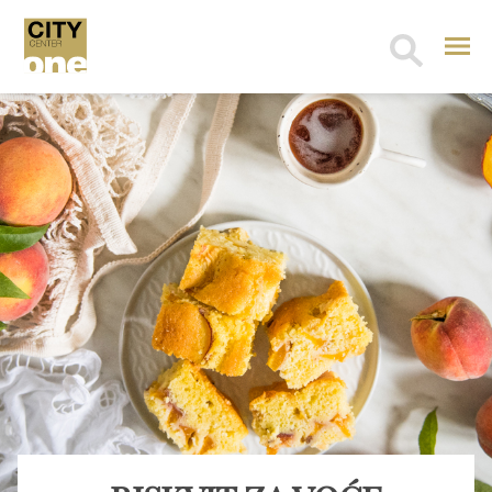
Search
for: