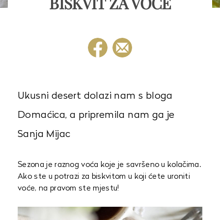
BISKVIT ZA VOĆE
Ukusni desert dolazi nam s bloga
Domaćica, a pripremila nam ga je
Sanja Mijac
Sezona je raznog voća koje je savršeno u kolačima.
Ako ste u potrazi za biskvitom u koji ćete uroniti
voće, na pravom ste mjestu!