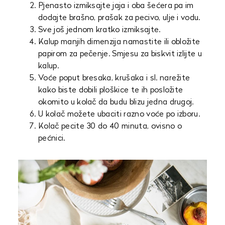
Pjenasto izmiksajte jaja i oba šećera pa im
dodajte brašno, prašak za pecivo, ulje i vodu.
Sve još jednom kratko izmiksajte.
Kalup manjih dimenzija namastite ili obložite
papirom za pečenje. Smjesu za biskvit izlijte u
kalup.
Voće poput bresaka, krušaka i sl. narežite
kako biste dobili ploškice te ih posložite
okomito u kolač da budu blizu jedna drugoj.
U kolač možete ubaciti razno voće po izboru.
Kolač pecite 30 do 40 minuta, ovisno o
pećnici.