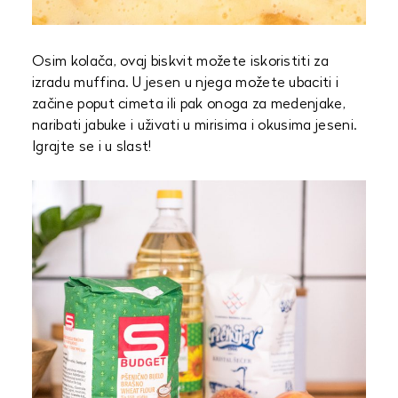
Osim kolača, ovaj biskvit možete iskoristiti za
izradu muffina. U jesen u njega možete ubaciti i
začine poput cimeta ili pak onoga za medenjake,
naribati jabuke i uživati u mirisima i okusima jeseni.
Igrajte se i u slast!