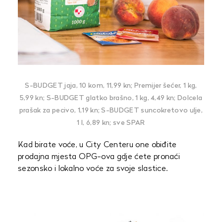
S-BUDGET jaja, 10 kom, 11,99 kn; Premijer šećer, 1 kg,
5,99 kn; S-BUDGET glatko brašno, 1 kg, 4,49 kn; Dolcela
prašak za pecivo, 1,19 kn; S-BUDGET suncokretovo ulje,
1 l, 6,89 kn; sve SPAR
Kad birate voće, u City Centeru one obiđite
prodajna mjesta OPG-ova gdje ćete pronaći
sezonsko i lokalno voće za svoje slastice.