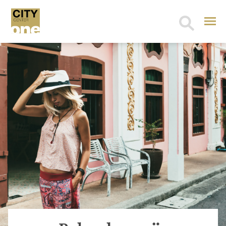
Search
for: