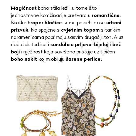
Magičnost
boho stila leži i u tome što i
jednostavne kombinacije pretvara u
romantične
.
Kratke
traper hlačice
same po sebi nose
urbani
prizvuk
. No spojene s
cvjetnim topom
s tankim
naramenicama poprimaju sasvim drugačiji ton. A uz
dodatak torbice i
sandala u prljavo-bijeloj
i
bež
boji
i nježnost koja savršeno pristaje uz tipičan
boho nakit
kojim obiluju
šarene perlice
.