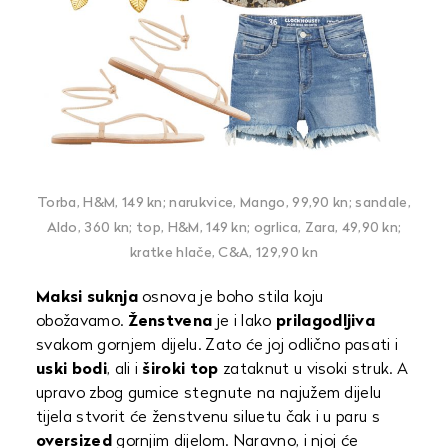
Torba, H&M, 149 kn; narukvice, Mango, 99,90 kn; sandale,
Aldo, 360 kn; top, H&M, 149 kn; ogrlica, Zara, 49,90 kn;
kratke hlače, C&A, 129,90 kn
Maksi suknja
osnova je boho stila koju
obožavamo.
Ženstvena
je i lako
prilagodljiva
svakom gornjem dijelu. Zato će joj odlično pasati i
uski bodi
, ali i
široki top
zataknut u visoki struk. A
upravo zbog gumice stegnute na najužem dijelu
tijela stvorit će ženstvenu siluetu čak i u paru s
oversized
gornjim dijelom. Naravno, i njoj će