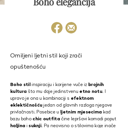
Boho elegancija
Omiljeni ljetni stil koji zrači
opuštenošću
Boho stil
inspiraciju i korijene vuče iz
brojnih
kultura
što mu daje jedinstvenu
etno notu
. I
upravo je ona u kombinaciji s
efektnom
eklektičnošću
jedan od glavnih razloga njegove
privlačnosti. Posebice u
ljetnim mjesecima
kad
bazu boho
chic outfita
čine lepršavi komadi poput
haljina
i
suknji
. Pa neovisno o stilovima koje inače