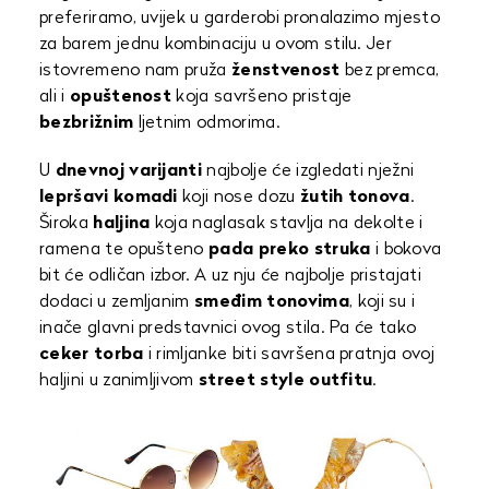
preferiramo, uvijek u garderobi pronalazimo mjesto
za barem jednu kombinaciju u ovom stilu. Jer
istovremeno nam pruža
ženstvenost
bez premca,
ali i
opuštenost
koja savršeno pristaje
bezbrižnim
ljetnim odmorima.
U
dnevnoj varijanti
najbolje će izgledati nježni
lepršavi komadi
koji nose dozu
žutih tonova
.
Široka
haljina
koja naglasak stavlja na dekolte i
ramena te opušteno
pada preko struka
i bokova
bit će odličan izbor. A uz nju će najbolje pristajati
dodaci u zemljanim
smeđim tonovima
, koji su i
inače glavni predstavnici ovog stila. Pa će tako
ceker torba
i rimljanke biti savršena pratnja ovoj
haljini u zanimljivom
street style outfitu
.