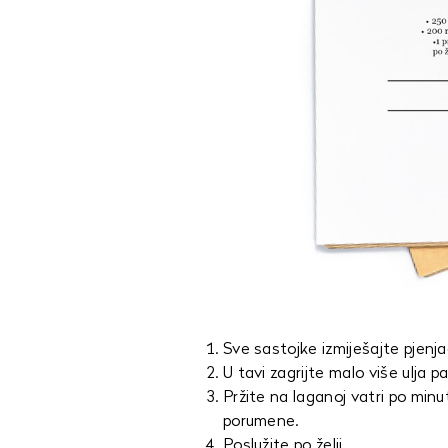
Sve sastojke izmiješajte pjenj
U tavi zagrijte malo više ulja p
Pržite na laganoj vatri po min
porumene.
Poslužite po želji.