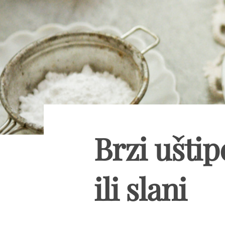
Brzi uštipc
ili slani