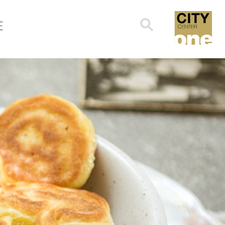
Search
E
for: