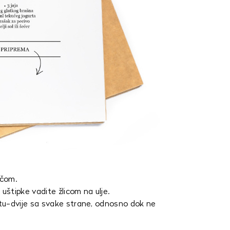
ačom.
a uštipke vadite žlicom na ulje.
utu-dvije sa svake strane, odnosno dok ne