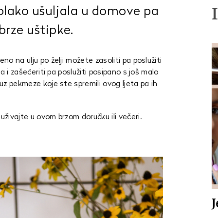
olako ušuljala u domove pa
brze uštipke.
no na ulju po želji možete zasoliti pa poslužiti
ga i zašećeriti pa poslužiti posipano s još malo
 uz pekmeze koje ste spremili ovog ljeta pa ih
uživajte u ovom brzom doručku ili večeri.
J