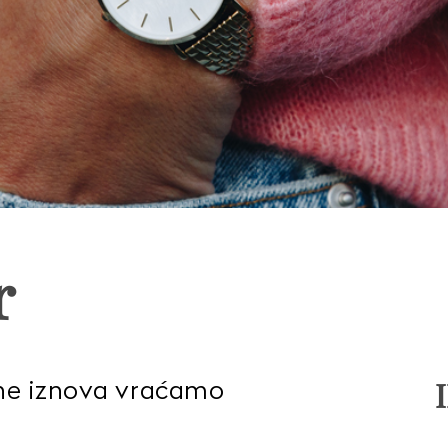
r
ne iznova vraćamo