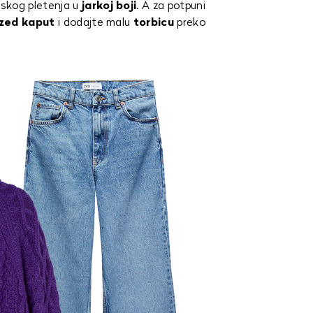
skog pletenja u
jarkoj
boji
. A za potpuni
ized kaput
i dodajte malu
torbicu
preko