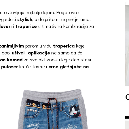
 ostavljaju najbolji dojam. Pogotovo u
zgledati
stylish
, a da pritom ne pretjeramo.
loveri
i
traperice
ultimativna kombinacija za
zanimljivim
parom u vidu
traperica
koje
i cool
ušivci
i
aplikacije
ne samo da će
an
komad
za sve aktivnosti koje dan stavi
 pulover
kraće forme i
crne gležnjače na
C