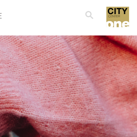
Search
E
for: