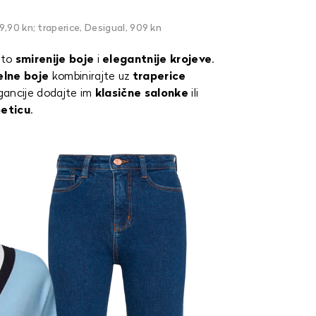
9,90 kn; traperice, Desigual, 909 kn
ešto
smirenije
boje
i
elegantnije
krojeve
.
elne boje
kombinirajte uz
traperice
egancije dodajte im
klasične salonke
ili
eticu
.