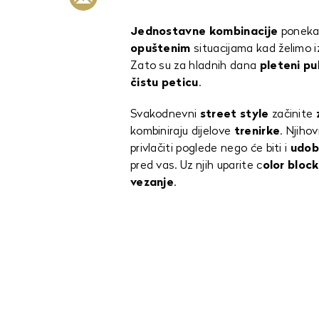
Jednostavne kombinacije
ponekad
opuštenim
situacijama kad želimo i
Zato su za hladnih dana
pleteni
pu
čistu peticu
.
Svakodnevni
street style
začinite
kombiniraju dijelove
trenirke
. Njihov
privlačiti poglede nego će biti i
udob
pred vas. Uz njih uparite c
olor block
vezanje
.