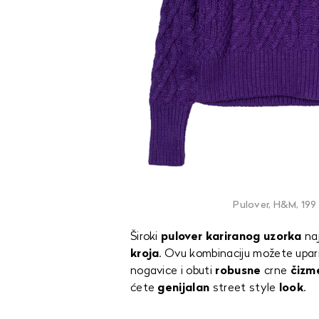
Pulover, H&M, 199 
Široki
pulover kariranog uzorka
naj
kroja
. Ovu kombinaciju možete upari
nogavice i obuti
robusne
crne
čizm
ćete
genijalan
street style
look
.