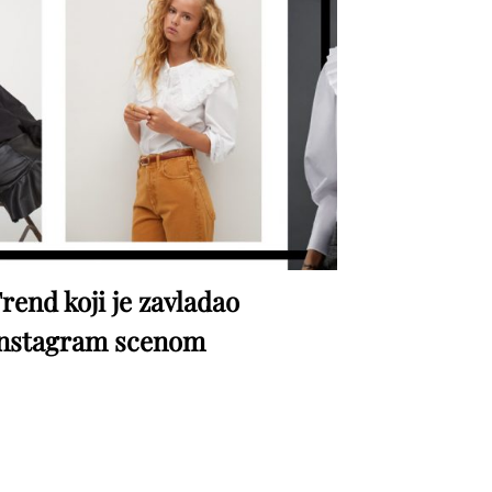
rend koji je zavladao
nstagram scenom