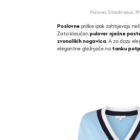
Pulover, Stradivarius, 19
Poslovne
prilike ipak zahtijevaju n
Zato klasičan
pulover nježne past
zvonolikih nogavica
. A za dozu el
elegantne gležnjače na
tanku
potp