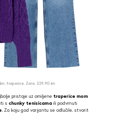
kn; traperice, Zara, 229,90 kn
bolje pristaje uz omiljene
traperice mom
ti s
chunky
tenisicama
ili podvrnuti
e
. Za koju god varijantu se odlučile, stvorit