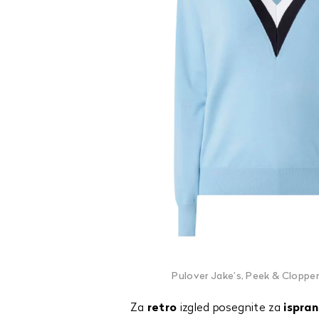
Pulover Jake’s, Peek & Cloppen
Za
retro
izgled posegnite za
ispra