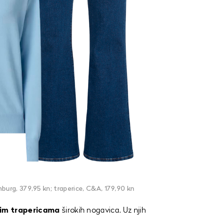
burg, 379,95 kn; traperice, C&A, 179,90 kn
nim
trapericama
širokih nogavica. Uz njih