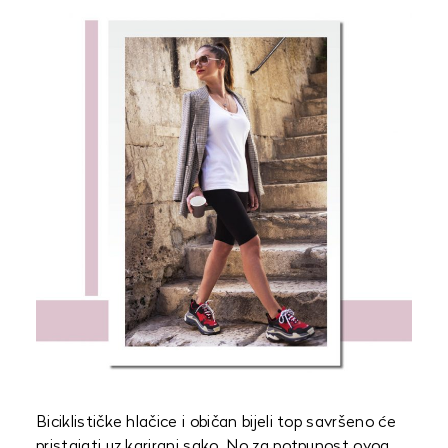
Biciklističke hlačice i običan bijeli top savršeno će
pristajati uz karirani sako. No za potpunost ovog