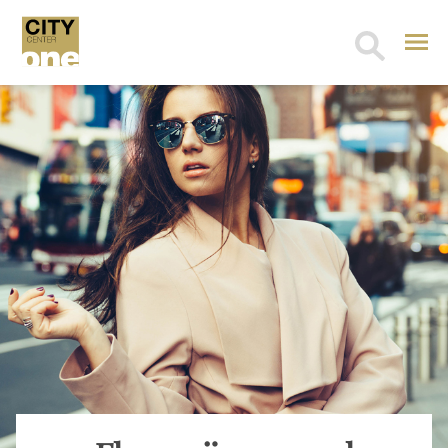
Search
for: