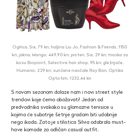
Ogrlica, Six, 79 kn; haljina Liu Jo, Fashion & Friends, 1150
kn; jakna, Mango, 449,90 kn; prsten, Six, 29 kn; maska za
kosu Biopoint, Selective hair shop, 95 kn; gležnjače,
Humanic, 229 kn; sunčane naočale Ray Ban, Optika
Optotim, 1232,44 kn
S novom sezonom dolaze nam i novi street style
trendovi koje ćemo obožavati! Jedan od
predvodnika svakako su glomazne tenisice u
kojima će subotnje šetnje gradom biti udobnije
nego ikada. Zato je stilistica Silvia odabrala must-
have komade za odličan casual outfit.