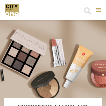
Search
for: