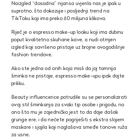
Naizgled “dosadna” nijansa uvjerila nas je ipak u
suprotno, što dokazuje i posljednji trend na
TikToku koji ima preko 60 milijuna klikova.
Riječ je o espresso make-up looku koji ima dubinu
poput kvalitetno skuhane kave, a nudi otmjen
izgled koji savršeno pristaje uz brojne ovogodišnje
fashion trendove.
Ako ste jedna od onih koja misli da joj tamnija
šminka ne pristaje, espresso make-upu ipak dajte
priliku.
Beauty influencerice potrudile su se personalizirati
ovaj stil šminkanja za svaki tip osobe i prigodu, no
ono što mu je zajedničko jest to da daje dašak
grunge ere, i da nećete pogriješiti s ekstra slojem
maskare i sjajila koji naglašava smeđe tonove ruža
za usne.