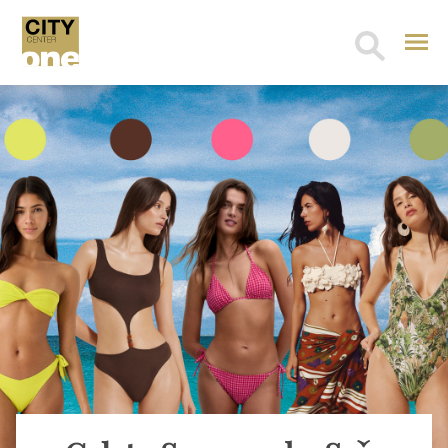
Search
for: