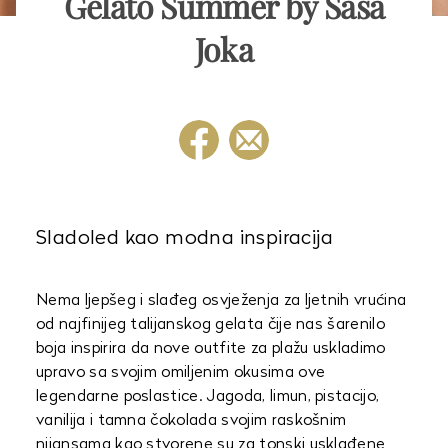
Gelato Summer by Saša
Joka
Sladoled kao modna inspiracija
Nema ljepšeg i slađeg osvježenja za ljetnih vrućina
od najfinijeg talijanskog gelata čije nas šarenilo
boja inspirira da nove outfite za plažu uskladimo
upravo sa svojim omiljenim okusima ove
legendarne poslastice. Jagoda, limun, pistacijo,
vanilija i tamna čokolada svojim raskošnim
nijansama kao stvorene su za tonski usklađene