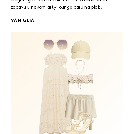
elegancijom safari stila i kao stvorene su za
zabavu u nekom arty lounge baru na plaži.
VANIGLIA