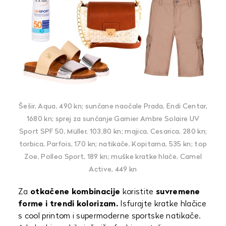
Šešir, Aqua, 490 kn; sunčane naočale Prada, Endi Centar,
1680 kn; sprej za sunčanje Garnier Ambre Solaire UV
Sport SPF 50, Müller, 103,80 kn; majica, Cesarica, 280 kn;
torbica, Parfois, 170 kn; natikače, Kopitarna, 535 kn; top
Zoe, Polleo Sport, 189 kn; muške kratke hlače, Camel
Active, 449 kn
Za
otkačene kombinacije
koristite
suvremene
forme i trendi kolorizam.
Isfurajte kratke hlačice
s cool printom i supermoderne sportske natikače.