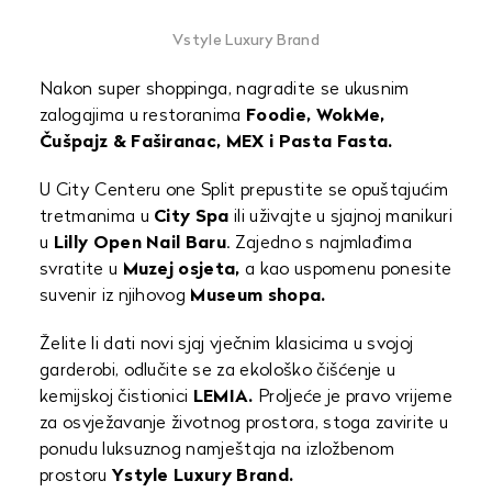
Vstyle Luxury Brand
Nakon super shoppinga, nagradite se ukusnim
zalogajima u restoranima
Foodie, WokMe,
Čušpajz & Faširanac, MEX i Pasta Fasta.
U City Centeru one Split prepustite se opuštajućim
tretmanima u
City Spa
ili uživajte u sjajnoj manikuri
u
Lilly Open Nail Baru
. Zajedno s najmlađima
svratite u
Muzej osjeta,
a kao uspomenu ponesite
suvenir iz njihovog
Museum shopa.
Želite li dati novi sjaj vječnim klasicima u svojoj
garderobi, odlučite se za ekološko čišćenje u
kemijskoj čistionici
LEMIA.
Proljeće je pravo vrijeme
za osvježavanje životnog prostora, stoga zavirite u
ponudu luksuznog namještaja na izložbenom
prostoru
Ystyle Luxury Brand.