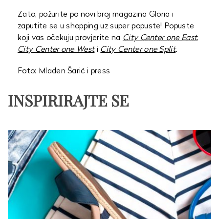
Zato, požurite po novi broj magazina Gloria i
zaputite se u shopping uz super popuste! Popuste
koji vas očekuju provjerite na
City Center one East
,
City Center one West
i
City Center one Split
.
Foto: Mladen Šarić i press
INSPIRIRAJTE SE