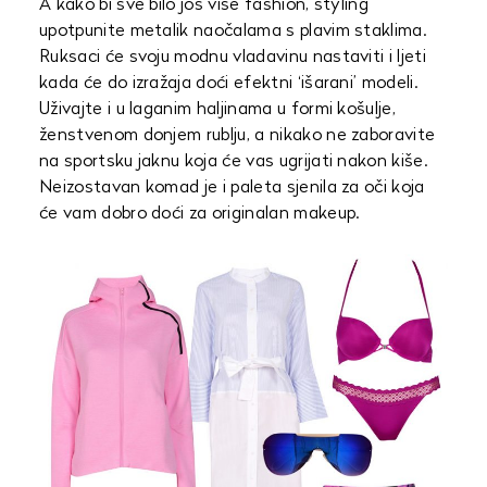
A kako bi sve bilo još više fashion, styling
upotpunite metalik naočalama s plavim staklima.
Ruksaci će svoju modnu vladavinu nastaviti i ljeti
kada će do izražaja doći efektni ‘išarani’ modeli.
Uživajte i u laganim haljinama u formi košulje,
ženstvenom donjem rublju, a nikako ne zaboravite
na sportsku jaknu koja će vas ugrijati nakon kiše.
Neizostavan komad je i paleta sjenila za oči koja
će vam dobro doći za originalan makeup.