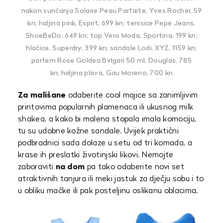
nakon sunčanja Solaire Peau Parfaite, Yves Rocher, 59
kn; haljina pink, Esprit, 699 kn; tenisice Pepe Jeans,
ShoeBeDo, 649 kn; top Vero Moda, Sportina, 199 kn;
hlačice, Superdry, 399 kn; sandale Lodi, XYZ, 1159 kn;
parfem Rose Goldea Bvlgari 50 ml, Douglas, 785
kn; haljina plava, Gau Moreno, 700 kn
Za mališane
odaberite cool majice sa zanimljivim
printovima popularnih plamenaca ili ukusnog milk
shakea, a kako bi malena stopala imala komociju,
tu su udobne kožne sandale. Uvijek praktični
podbradnici sada dolaze u setu od tri komada, a
krase ih preslatki životinjski likovi. Nemojte
zaboraviti
na dom
pa tako odaberite novi set
atraktivnih tanjura ili meki jastuk za dječju sobu i to
u obliku mačke ili pak posteljinu oslikanu oblacima.