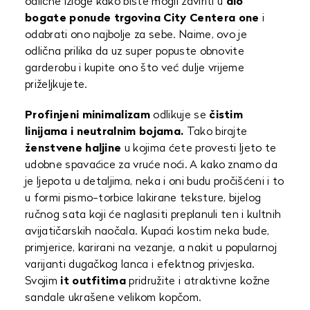
odlične izloge kako biste mogli zaviriti u
dio
bogate ponude
trgovina City Centera one
i
odabrati ono najbolje za sebe. Naime, ovo je
odlična prilika da uz super popuste obnovite
garderobu i kupite ono što već dulje vrijeme
priželjkujete.
Profinjeni minimalizam
odlikuje se
čistim
linijama i neutralnim bojama.
Tako birajte
ženstvene haljine
u kojima ćete provesti ljeto te
udobne spavaćice za vruće noći. A kako znamo da
je ljepota u detaljima, neka i oni budu pročišćeni i to
u formi pismo-torbice lakirane teksture, bijelog
ručnog sata koji će naglasiti preplanuli ten i kultnih
avijatičarskih naočala. Kupaći kostim neka bude,
primjerice, karirani na vezanje, a nakit u popularnoj
varijanti dugačkog lanca i efektnog privjeska.
Svojim
it outfitima
pridružite i atraktivne kožne
sandale ukrašene velikom kopčom.