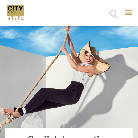
Search
for: