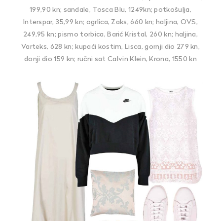
199,90 kn; sandale, Tosca Blu, 1249kn; potkošulja,
Interspar, 35,99 kn; ogrlica, Zaks, 660 kn; haljina, OVS,
249,95 kn; pismo torbica, Barić Kristal, 260 kn; haljina,
Varteks, 628 kn; kupaći kostim, Lisca, gornji dio 279 kn,
donji dio 159 kn; ručni sat Calvin Klein, Krona, 1550 kn