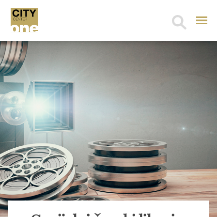
Search
for: