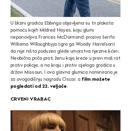
U blizini gradića Ebbinga objavljena su tri plakata
pomoću kojih Mildred Hayes, koju glumi
neponovljiva Frances McDormand, proziva šerifa
Williama Willoughbyja (igra ga Woody Harrelson)
da nije ništa poduzeo glede umorstva njezine kćeri.
Neobična priča prati ženu koja kreće u pravi mali rat
protiv policije, a na kraju i protiv cijeloga gradića u
državi Missouri. I ova glavna glumica nominirana je
za ovogodišnju nagradu Oscar, a
film možete
pogledati od 22. veljače
.
CRVENI VRABAC