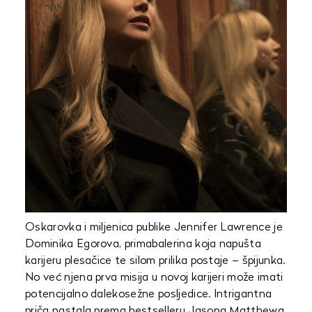
Oskarovka i miljenica publike Jennifer Lawrence je
Dominika Egorova, primabalerina koja napušta
karijeru plesačice te silom prilika postaje – špijunka.
No već njena prva misija u novoj karijeri može imati
potencijalno dalekosežne posljedice. Intrigantna
priča nastala prema bestselleru Jasona Matthewa