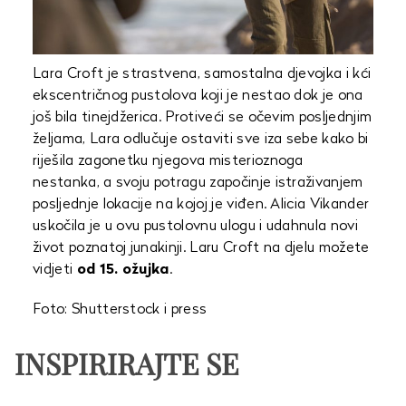
Lara Croft je strastvena, samostalna djevojka i kći
ekscentričnog pustolova koji je nestao dok je ona
još bila tinejdžerica. Protiveći se očevim posljednjim
željama, Lara odlučuje ostaviti sve iza sebe kako bi
riješila zagonetku njegova misterioznoga
nestanka, a svoju potragu započinje istraživanjem
posljednje lokacije na kojoj je viđen. Alicia Vikander
uskočila je u ovu pustolovnu ulogu i udahnula novi
život poznatoj junakinji. Laru Croft na djelu možete
vidjeti
od 15. ožujka
.
Foto: Shutterstock i press
INSPIRIRAJTE SE