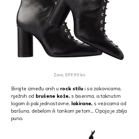
Zara, 599,90 kn
Birajte između onih u
rock stilu
i sa zakovicama,
nježnih od
brušene kože,
s biserima, istaknutim
logom ili pak jednostavne,
lakirane,
s vezicama od
baršuna, debelom ili tankom petom… Opcija je zbilja
puno.