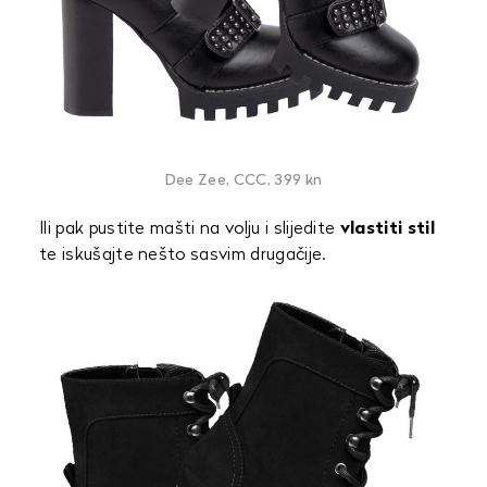
Dee Zee, CCC, 399 kn
Ili pak pustite mašti na volju i slijedite
vlastiti stil
te iskušajte nešto sasvim drugačije.