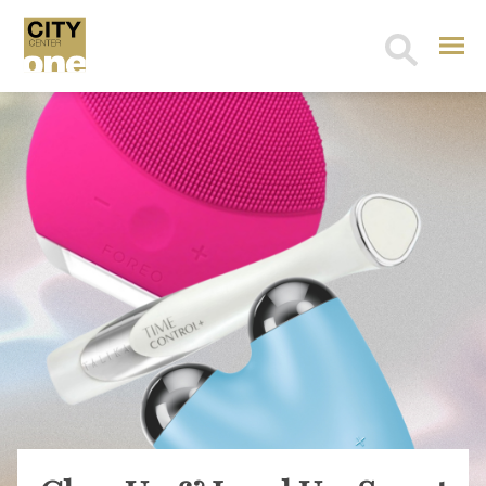
Search
for: