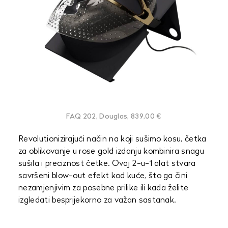
FAQ 202, Douglas, 839,00 €
Revolutionizirajući način na koji sušimo kosu, četka
za oblikovanje u rose gold izdanju kombinira snagu
sušila i preciznost četke. Ovaj 2-u-1 alat stvara
savršeni blow-out efekt kod kuće, što ga čini
nezamjenjivim za posebne prilike ili kada želite
izgledati besprijekorno za važan sastanak.