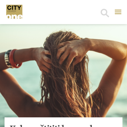
Search
for: