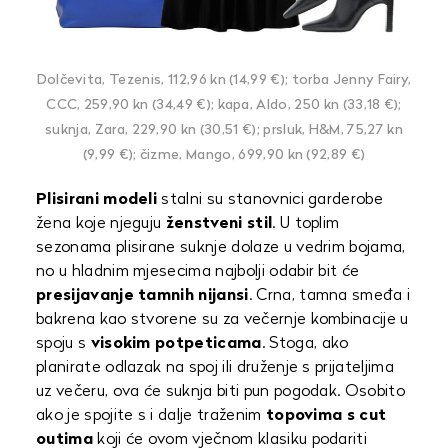
Dolčevita, Tezenis, 112,96 kn (14,99 €); torba Jenny Fairy,
CCC, 259,90 kn (34,49 €); kapa, Aldo, 250 kn (33,18 €);
suknja, Zara, 229,90 kn (30,51 €); prsluk, H&M, 75,27 kn
(9,99 €); čizme, Mango, 699,90 kn (92,89 €)
Plisirani modeli
stalni su stanovnici garderobe
žena koje njeguju
ženstveni stil
. U toplim
sezonama plisirane suknje dolaze u vedrim bojama,
no u hladnim mjesecima najbolji odabir bit će
presijavanje tamnih nijansi
. Crna, tamna smeđa i
bakrena kao stvorene su za večernje kombinacije u
spoju s
visokim potpeticama
. Stoga, ako
planirate odlazak na spoj ili druženje s prijateljima
uz večeru, ova će suknja biti pun pogodak. Osobito
ako je spojite s i dalje traženim
topovima s cut
outima
koji će ovom vječnom klasiku podariti