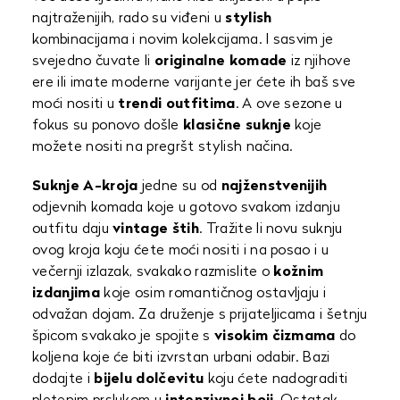
najtraženijih, rado su viđeni u
stylish
kombinacijama i novim kolekcijama. I sasvim je
svejedno čuvate li
originalne komade
iz njihove
ere ili imate moderne varijante jer ćete ih baš sve
moći nositi u
trendi outfitima
. A ove sezone u
fokus su ponovo došle
klasične suknje
koje
možete nositi na pregršt stylish načina.
Suknje A-kroja
jedne su od
najženstvenijih
odjevnih komada koje u gotovo svakom izdanju
outfitu daju
vintage štih
. Tražite li novu suknju
ovog kroja koju ćete moći nositi i na posao i u
večernji izlazak, svakako razmislite o
kožnim
izdanjima
koje osim romantičnog ostavljaju i
odvažan dojam. Za druženje s prijateljicama i šetnju
špicom svakako je spojite s
visokim čizmama
do
koljena koje će biti izvrstan urbani odabir. Bazi
dodajte i
bijelu dolčevitu
koju ćete nadograditi