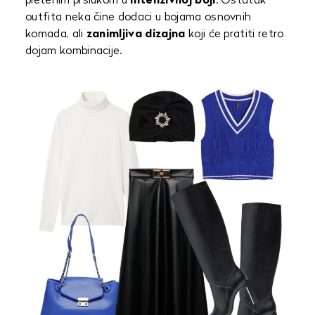
pletenim prslukom u
intenzivnoj boji
. Ostatak
outfita neka čine dodaci u bojama osnovnih
komada, ali
zanimljiva dizajna
koji će pratiti retro
dojam kombinacije.