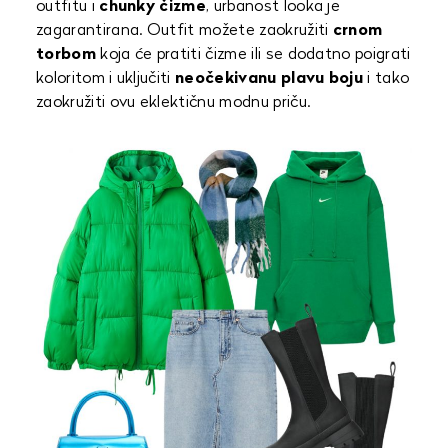
outfitu i
chunky čizme
, urbanost looka je
zagarantirana. Outfit možete zaokružiti
crnom
torbom
koja će pratiti čizme ili se dodatno poigrati
koloritom i uključiti
neočekivanu plavu boju
i tako
zaokružiti ovu eklektičnu modnu priču.