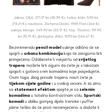
Jakna, C&A, 271,17 kn (35,99 €); torba, Aldo, 590 kn
(78,31 €); naušnice, Zlatarna Dodić, 1989,11 kn (264 €);
suknja, Mango, 249,90 kn (33,17 €); top, Tezenis, 119,90
kn (15,91 €); gležnjače, Aldo, 1090 kn (144,67 €)
Bezvremenski
pencil model
suknje odlično će se
spojiti u
urbanu kombinaciju
koja će zasigurno biti
primijećena. Odaberete li varijantu od
svijetlog
trapera
, možete biti sigurni da ćete je s lakoćom
spajati s gotovo svim komadima koje posjedujete.
Osim toga, zbog prirode trapera, nosit ćete je
tijekom cijele godine
i u svakoj sezoni. A za zimu
sa
statement efektom
spojite je sa
zelenim
komadima
u totalno kontrastnom stilu.
Sportski
komadi
u obliku gornjeg dijela trenirke i puffer
jakne teško da će proći nezamijećeno, a dodate li