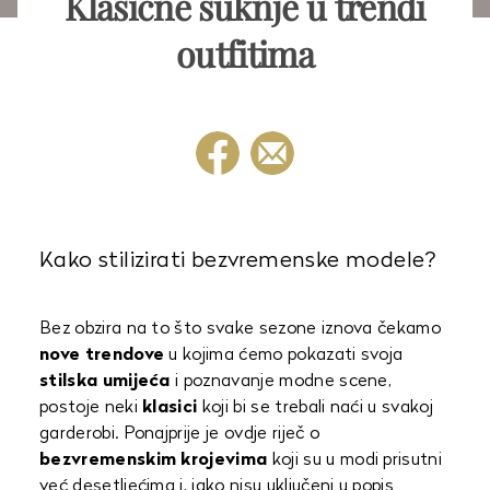
Klasične suknje u trendi
outfitima
Kako stilizirati bezvremenske modele?
Bez obzira na to što svake sezone iznova čekamo
nove trendove
u kojima ćemo pokazati svoja
stilska umijeća
i poznavanje modne scene,
postoje neki
klasici
koji bi se trebali naći u svakoj
garderobi. Ponajprije je ovdje riječ o
bezvremenskim krojevima
koji su u modi prisutni
već desetljećima i, iako nisu uključeni u popis