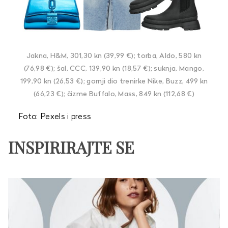
Jakna, H&M, 301,30 kn (39,99 €); torba, Aldo, 580 kn
(76,98 €); šal, CCC, 139,90 kn (18,57 €); suknja, Mango,
199,90 kn (26,53 €); gornji dio trenirke Nike, Buzz, 499 kn
(66,23 €); čizme Buffalo, Mass, 849 kn (112,68 €)
Foto: Pexels i press
INSPIRIRAJTE SE