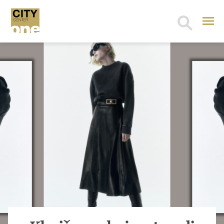
Search
for: