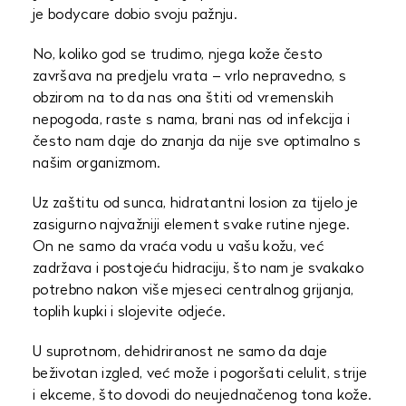
je bodycare dobio svoju pažnju.
No, koliko god se trudimo, njega kože često
završava na predjelu vrata – vrlo nepravedno, s
obzirom na to da nas ona štiti od vremenskih
nepogoda, raste s nama, brani nas od infekcija i
često nam daje do znanja da nije sve optimalno s
našim organizmom.
Uz zaštitu od sunca, hidratantni losion za tijelo je
zasigurno najvažniji element svake rutine njege.
On ne samo da vraća vodu u vašu kožu, već
zadržava i postojeću hidraciju, što nam je svakako
potrebno nakon više mjeseci centralnog grijanja,
toplih kupki i slojevite odjeće.
U suprotnom, dehidriranost ne samo da daje
beživotan izgled, već može i pogoršati celulit, strije
i ekceme, što dovodi do neujednačenog tona kože.