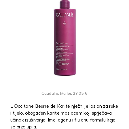
Caudalie, Müller, 29,05 €
L’Occitane Beurre de Karité nježni je losion za ruke
i tijelo, obogaćen karite maslacem koji sprječava
učinak isušivanja. Ima laganu i fluidnu formulu koja
se brzo upija.