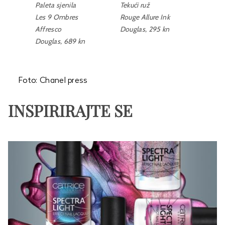
Paleta sjenila
Tekući ruž
Puder 
rproof
Les 9 Ombres
Rouge Allure Ink
Poudre
Affresco
Douglas, 295 kn
Dougla
Douglas, 689 kn
Foto: Chanel press
INSPIRIRAJTE SE