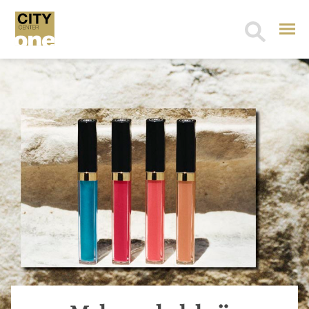
Search
for: