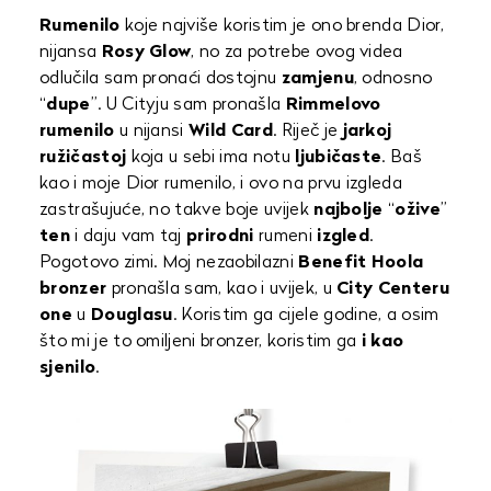
Rumenilo
koje najviše koristim je ono brenda Dior,
nijansa
Rosy Glow
, no za potrebe ovog videa
odlučila sam pronaći dostojnu
zamjenu
, odnosno
“
dupe
”. U Cityju sam pronašla
Rimmelovo
rumenilo
u nijansi
Wild
Card
. Riječ je
jarkoj
ružičastoj
koja u sebi ima notu
ljubičaste
. Baš
kao i moje Dior rumenilo, i ovo na prvu izgleda
zastrašujuće, no takve boje uvijek
najbolje
“
ožive
”
ten
i daju vam taj
prirodni
rumeni
izgled
.
Pogotovo zimi. Moj nezaobilazni
Benefit Hoola
bronzer
pronašla sam, kao i uvijek, u
City Centeru
one
u
Douglasu
. Koristim ga cijele godine, a osim
što mi je to omiljeni bronzer, koristim ga
i kao
sjenilo
.