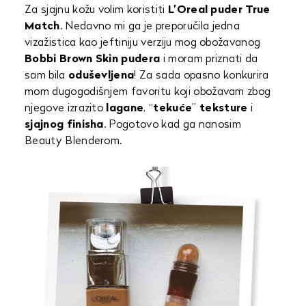
Za sjajnu kožu volim koristiti
L’Oreal puder True
Match
. Nedavno mi ga je preporučila jedna
vizažistica kao jeftiniju verziju mog obožavanog
Bobbi Brown Skin pudera
i moram priznati da
sam bila
oduševljena
! Za sada opasno konkurira
mom dugogodišnjem favoritu koji obožavam zbog
njegove izrazito
lagane
, “
tekuće
”
teksture
i
sjajnog
finisha
. Pogotovo kad ga nanosim
Beauty Blenderom.