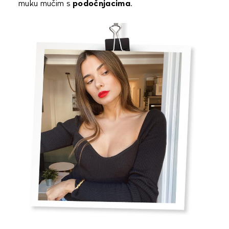
muku mučim s
podočnjacima
.