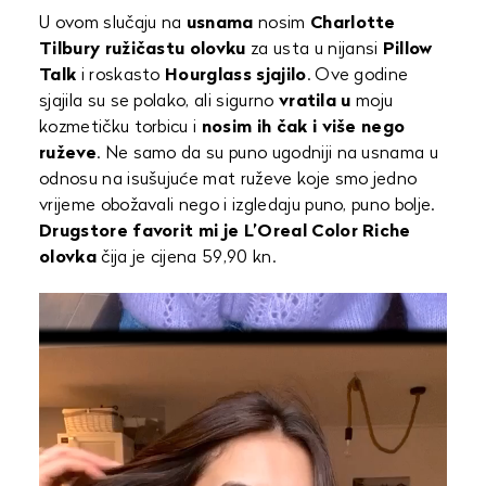
U ovom slučaju na
usnama
nosim
Charlotte
Tilbury
ružičastu
olovku
za usta u nijansi
Pillow
Talk
i roskasto
Hourglass sjajilo
. Ove godine
sjajila su se polako, ali sigurno
vratila u
moju
kozmetičku torbicu i
nosim ih čak i više nego
ruževe
. Ne samo da su puno ugodniji na usnama u
odnosu na isušujuće mat ruževe koje smo jedno
vrijeme obožavali nego i izgledaju puno, puno bolje.
Drugstore favorit mi je L’Oreal Color Riche
olovka
čija je cijena 59,90 kn.
Video
Player