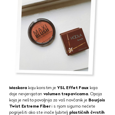
Maskara
koju koristim je
YSL Effet Faux
koja
daje nevjerojatan
volumen
trepavicama
. Opcija
koja je nešto povoljnija za vaš novčanik je
Bourjois
Twist Extreme Fiber
i s njom sigurno nećete
pogriješiti ako ste inače ljubitelj
plastičnih
čvrstih