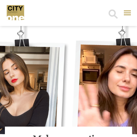
Search
for: