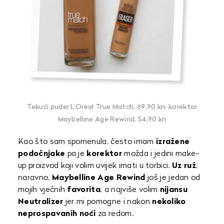
Tekući puder L’Oreal True Match, 69,90 kn; korektor
Maybelline Age Rewind, 54,90 kn
Kao što sam spomenula, često imam
izražene
podočnjake
pa je
korektor
možda i jedini make-
up proizvod koji volim uvijek imati u torbici.
Uz ruž
,
naravno.
Maybelline Age Rewind
još je jedan od
mojih vječnih
favorita
, a najviše volim
nijansu
Neutralizer
jer mi pomogne i nakon
nekoliko
neprospavanih
noći
za redom.