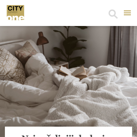
Search
for: