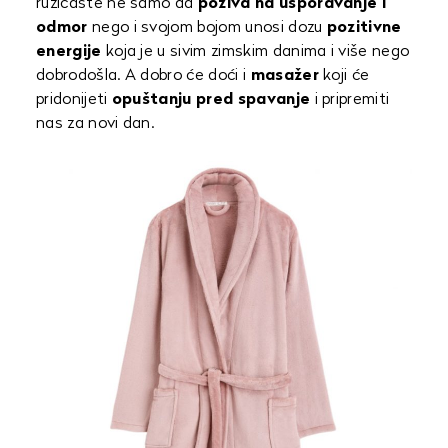
ružičaste ne samo da
poziva na usporavanje i
odmor
nego i svojom bojom unosi dozu
pozitivne
energije
koja je u sivim zimskim danima i više nego
dobrodošla. A dobro će doći i
masažer
koji će
pridonijeti
opuštanju pred spavanje
i pripremiti
nas za novi dan.