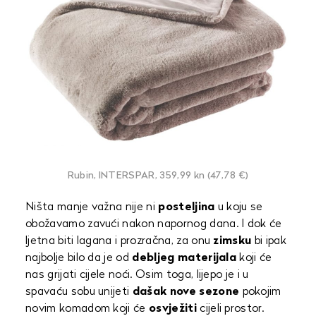
Rubin, INTERSPAR, 359,99 kn (47,78 €)
Ništa manje važna nije ni
posteljina
u koju se
obožavamo zavući nakon napornog dana. I dok će
ljetna biti lagana i prozračna, za onu
zimsku
bi ipak
najbolje bilo da je od
debljeg materijala
koji će
nas grijati cijele noći. Osim toga, lijepo je i u
spavaću sobu unijeti
dašak nove sezone
pokojim
novim komadom koji će
osvježiti
cijeli prostor.