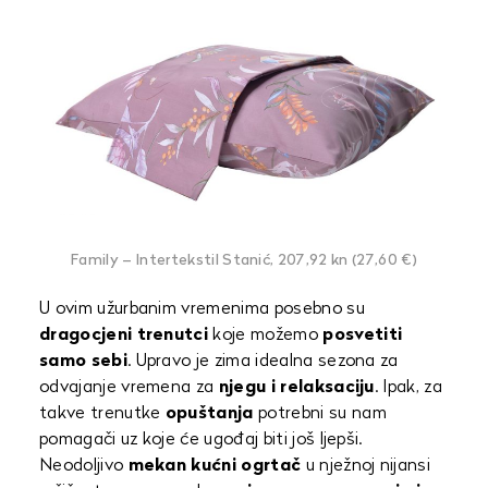
Family – Intertekstil Stanić, 207,92 kn (27,60 €)
U ovim užurbanim vremenima posebno su
dragocjeni trenutci
koje možemo
posvetiti
samo sebi
. Upravo je zima idealna sezona za
odvajanje vremena za
njegu i relaksaciju
. Ipak, za
takve trenutke
opuštanja
potrebni su nam
pomagači uz koje će ugođaj biti još ljepši.
Neodoljivo
mekan kućni ogrtač
u nježnoj nijansi