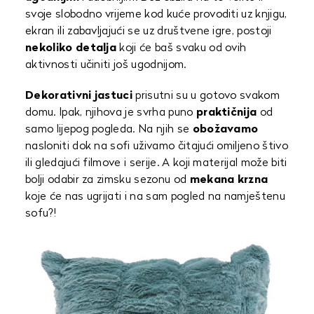
svoje slobodno vrijeme kod kuće provoditi uz knjigu,
ekran ili zabavljajući se uz društvene igre, postoji
nekoliko detalja
koji će baš svaku od ovih
aktivnosti učiniti još ugodnijom.
Dekorativni jastuci
prisutni su u gotovo svakom
domu. Ipak, njihova je svrha puno
praktičnija
od
samo lijepog pogleda. Na njih se
obožavamo
nasloniti dok na sofi uživamo čitajući omiljeno štivo
ili gledajući filmove i serije. A koji materijal može biti
bolji odabir za zimsku sezonu od
mekana krzna
koje će nas ugrijati i na sam pogled na namještenu
sofu?!