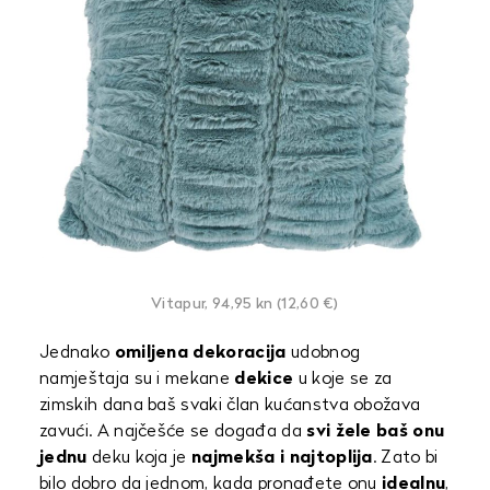
Vitapur, 94,95 kn (12,60 €)
Jednako
omiljena dekoracija
udobnog
namještaja su i mekane
dekice
u koje se za
zimskih dana baš svaki član kućanstva obožava
zavući. A najčešće se događa da
svi žele baš onu
jednu
deku koja je
najmekša i najtoplija
. Zato bi
bilo dobro da jednom, kada pronađete onu
idealnu
,