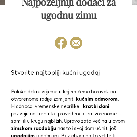
Najpoželjniji dodaci za
ugodnu zimu
Stvorite najtopliji kućni ugođaj
Polako dolazi vrijeme u kojem ćemo boravak na
otvorenome radije zamijeniti
kućnim odmorom
.
Hladnoća, vremenske neprilike i
kratki dani
pozivaju na trenutke provedene u zatvorenome –
sami ili u krugu najbližih. Upravo zato većina u ovom
zimskom razdoblju
nastoji svoj dom učiniti još
ugodnijim
i udobnijim. Bez obzira na to volite li