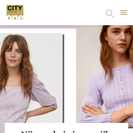
Search
for: