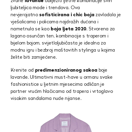
zvane
lavande
obilježiti ljetne kombinacije svih
ljubiteljica mode i trendova. Ova
nevjerojatno
sofisticirana i chic boja
zavladala je
vješalicama i policama najdražih dućana i
nametnula se kao
boja ljeta 2020
. Stvorena za
lagano osunčan ten, kombinacije s traperom i
bijelom bojom, svijetloljubičasta je idealna za
modnu igru i bezbroj maštovitih stylinga u kojima
želite biti zamijećene.
Krenite od
predimenzioniranog sakoa
boje
lavande. Ultimativni must-have u ormaru svake
fashionistice u ljetnim mjesecima odličan je
partner vrućim hlačicama od trapera i vrtoglavo
visokim sandalama nude nijanse.