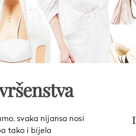
avršenstva
amo, svaka nijansa nosi
a tako i bijela