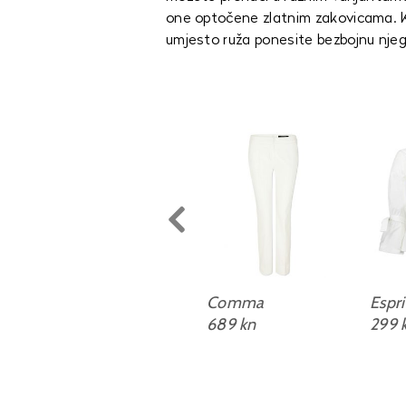
one optočene zlatnim zakovicama. Ka
umjesto ruža ponesite bezbojnu njegu
Avéne Cold Cream
Comma
Espri
Lip butter
689 kn
299 
Farmacia
92,04 kn