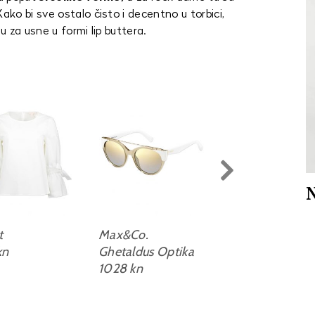
ko bi sve ostalo čisto i decentno u torbici,
 za usne u formi lip buttera.
N
t
Max&Co.
Nine West
kn
Ghetaldus Optika
599 kn
1028 kn