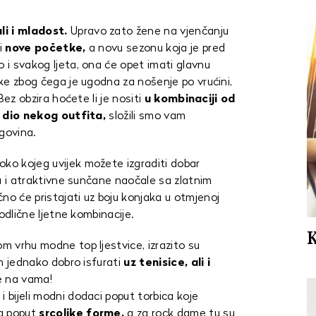
li i mladost.
Upravo zato žene na vjenčanju
 i
nove početke,
a novu sezonu koja je pred
 i svakog ljeta, ona će opet imati glavnu
ake zbog čega je ugodna za nošenje po vrućini,
 Bez obzira hoćete li je nositi
u kombinaciji od
o
dio nekog outfita,
složili smo vam
rgovina.
ko kojeg uvijek možete izgraditi dobar
uzu i atraktivne sunčane naočale sa zlatnim
no će pristajati uz boju konjaka u otmjenoj
 odlične ljetne kombinacije.
K
mom vrhu modne top ljestvice, izrazito su
 ih jednako dobro isfurati
uz tenisice, ali i
e na vama!
i bijeli modni dodaci poput torbica koje
a poput
srcolike forme,
a za rock dame tu su