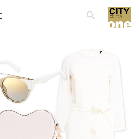
Search
E
for: