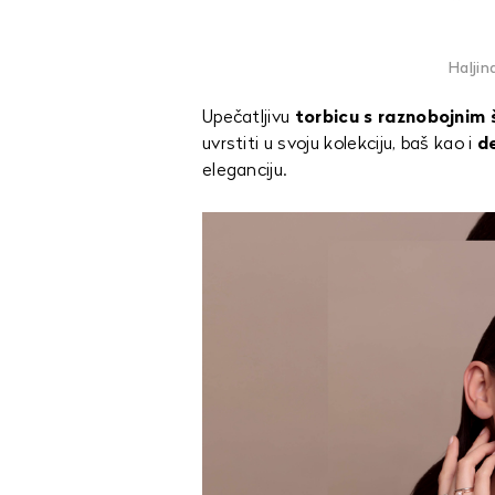
Haljin
Upečatljivu
torbicu s raznobojnim
uvrstiti u svoju kolekciju, baš kao i
d
eleganciju.