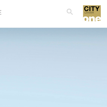
Search
E
for: