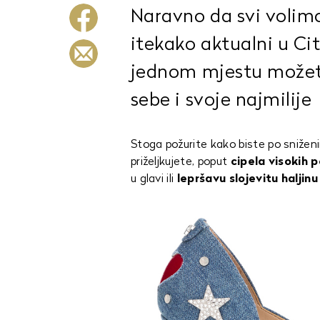
Naravno da svi volimo
itekako aktualni u Ci
jednom mjestu možet
sebe i svoje najmilije
Stoga požurite kako biste po sniženi
priželjkujete, poput
cipela visokih 
u glavi ili
lepršavu slojevitu haljinu