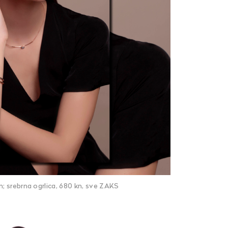
n; srebrna ogrlica, 680 kn, sve ZAKS