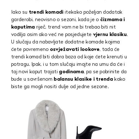
Iako su
trendi komadi
itekako poželjan dodatak
garderobi, neovisno o sezoni, kada je o
čizmama i
kaputima
riječ, trend vam ne bi trebao biti nit
vodilja osim ako već ne posjedujete
vjernu klasiku
.
U slučaju da nabavljate dodatne komade kojima
ćete povremeno
osvježavati lookove
, tada će
trendi komad biti dobra baza od koje ćete krenuti u
potragu. Ipak, i u tom slučaju imajte na umu da će i
taj novi kaput trajati
godinama
, pa se pobrinite da
bude u savršenom
balansu klasike i trenda
kako
biste ga mogli nositi dulje od jedne sezone.