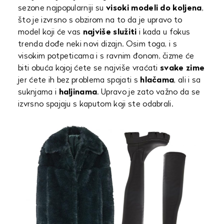
sezone najpopularniji su
visoki modeli do koljena
,
što je izvrsno s obzirom na to da je upravo to
model koji će vas
najviše služiti
i kada u fokus
trenda dođe neki novi dizajn. Osim toga, i s
visokim potpeticama i s ravnim đonom, čizme će
biti obuća kojoj ćete se najviše vraćati
svake zime
jer ćete ih bez problema spajati s
hlačama
, ali i sa
suknjama i
haljinama
. Upravo je zato važno da se
izvrsno spajaju s kaputom koji ste odabrali.