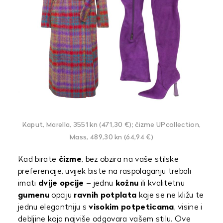
Kaput, Marella, 3551 kn (471,30 €); čizme UPcollection,
Mass, 489,30 kn (64,94 €)
Kad birate
čizme
, bez obzira na vaše stilske
preferencije, uvijek biste na raspolaganju trebali
imati
dvije opcije
– jednu
kožnu
ili kvalitetnu
gumenu
opciju
ravnih potplata
koje se ne kližu te
jednu elegantniju s
visokim potpeticama
, visine i
debljine koja najviše odgovara vašem stilu. Ove