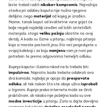
biste trebali raditi
nikakav kompromis
. Najvažnija
stavka pri odabiru kaputa nije nužno njegova
debljina, nego
materijal
od kojeg je izrađen.
Naime, tanak kaput od kvalitetne vune grijat će
bolje negoli najdeblji izrađen od loših sintetičkih
materijala, stoga
veliku pažnju
obratite na ovaj
detalj. A kada su čizme u pitanju, najbitnija pitanja
koja si morate postaviti jesu što već posjedujete u
svojoj kolekciji i za koju
namjenu
vam je novi par
potreban te prema odgovorima temeljiti odluku.
Kupnja kaputa i čizama nikad ne bi trebala biti
impulzivna
. Naprotiv, kada trebate odabrati ova
dva komada, najbolja je opcija da
prespavate
odluku
, ali tek nakon što ste oboje uživo
isprobali
u trgovini. Kupnja preko interneta može se činiti
praktičnom, ali nikako nije poželjna kada su ove
modne investicije
u pitanju. Zato si dajte dovoljno