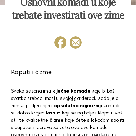
Osnovni komadi u koje
trebate investirati ove zime
Kaputi i čizme
Svaka sezona ima
ključne komade
koje bi baš
svatko trebao imati u svojoj garderobi. Kada je o
zimskoj odjeći riječ,
apsolutno najnužniji
komadi
su dobro krojen
kaput
koji se najbolje uklapa u vaš
stil te kvalitetne
čizme
koje ćete s lakoćom spojiti
s kaputom. Upravo su zato ova dva komada
osnovna investicija u hladnoj sezoni oko koje ne