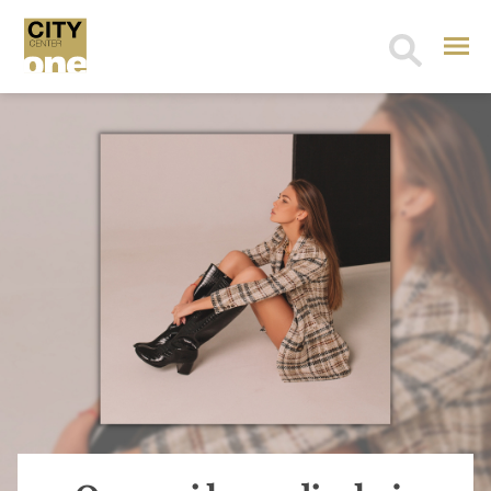
Search
for: