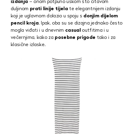
izdanja
– onom potpuno uskom što čitavom
duljinom
prati linije tijela
te elegantnijem izdanju
koji je uglavnom dolazio u spoju s
donjim dijelom
pencil kroja
. Ipak, oba su se dizajna jednako često
mogla viđati i u dnevnim
casual
outfitima i u
večernjima, kako za
posebne prigode
tako i za
klasične izlaske.