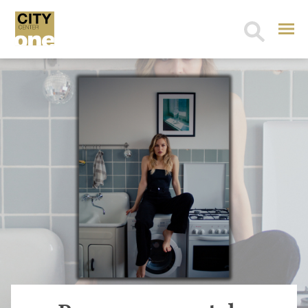
Search
for: