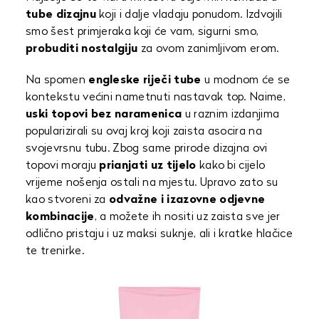
tube dizajnu
koji i dalje vladaju ponudom. Izdvojili
smo šest primjeraka koji će vam, sigurni smo,
probuditi nostalgiju
za ovom zanimljivom erom.
Na spomen
engleske riječi tube
u modnom će se
kontekstu većini nametnuti nastavak top. Naime,
uski topovi bez naramenica
u raznim izdanjima
popularizirali su ovaj kroj koji zaista asocira na
svojevrsnu tubu. Zbog same prirode dizajna ovi
topovi moraju
prianjati uz tijelo
kako bi cijelo
vrijeme nošenja ostali na mjestu. Upravo zato su
kao stvoreni za
odvažne i izazovne odjevne
kombinacije
, a možete ih nositi uz zaista sve jer
odlično pristaju i uz maksi suknje, ali i kratke hlačice
te trenirke.