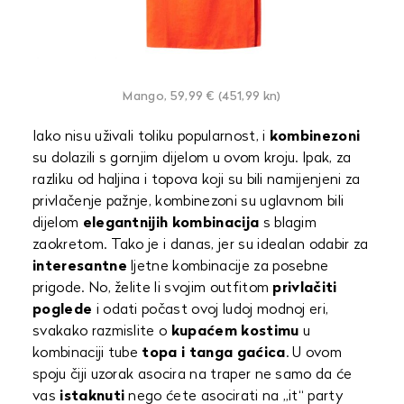
Mango, 59,99 € (451,99 kn)
Iako nisu uživali toliku popularnost, i
kombinezoni
su dolazili s gornjim dijelom u ovom kroju. Ipak, za
razliku od haljina i topova koji su bili namijenjeni za
privlačenje pažnje, kombinezoni su uglavnom bili
dijelom
elegantnijih kombinacija
s blagim
zaokretom. Tako je i danas, jer su idealan odabir za
interesantne
ljetne kombinacije za posebne
prigode. No, želite li svojim outfitom
privlačiti
poglede
i odati počast ovoj ludoj modnoj eri,
svakako razmislite o
kupaćem kostimu
u
kombinaciji tube
topa i tanga gaćica
. U ovom
spoju čiji uzorak asocira na traper ne samo da će
vas
istaknuti
nego ćete asocirati na „it“ party