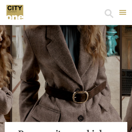
Search
for: