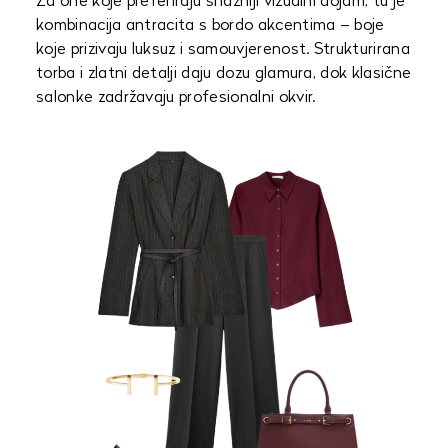
Za one koje preferiraju snažniji vizualni dojam, tu je
kombinacija antracita s bordo akcentima – boje
koje prizivaju luksuz i samouvjerenost. Strukturirana
torba i zlatni detalji daju dozu glamura, dok klasične
salonke zadržavaju profesionalni okvir.