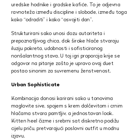
uredske hodnike i gradske kafiće. To je odjevna
ravnoteža između discipline i slobode, između toga
kako “odraditi” i kako “osvojiti dan”.
Strukturirani sako unosi dozu autoriteta i
prepoznatljivog chica, dok široke hlače stvaraju
iluziju pokreta, udobnosti i sofisticiranog
nonšalantnog stava. U toj igri proporcija krije se
odgovor na pitanje zašto je upravo ovaj duet
postao sinonim za suvremenu ženstvenost.
Urban Sophisticate
Kombinacija donosi karirani sako u tonovima
maglovite sive, spojem s krem dolčevitom i crnim
hlačama stvara pamtljiv, a jednostavan look.
Kitten heel čizme i srebrni sat diskretno podižu
cijelu priču, pretvarajući poslovni outfit u modnu
izjavu.