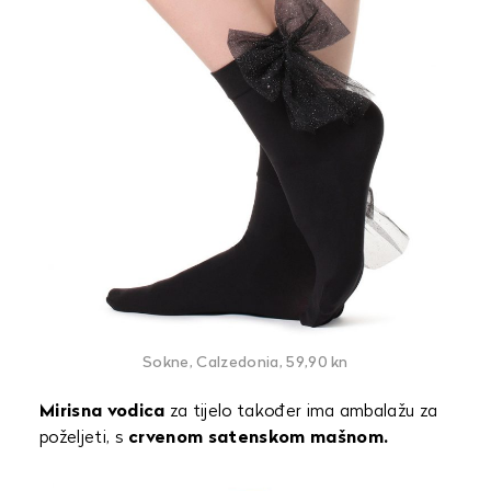
Sokne, Calzedonia, 59,90 kn
Mirisna vodica
za tijelo također ima ambalažu za
poželjeti, s
crvenom satenskom mašnom.