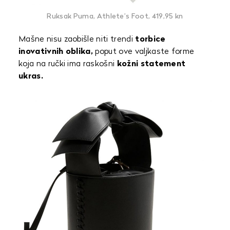
Ruksak Puma, Athlete’s Foot, 419,95 kn
Mašne nisu zaobišle niti trendi
torbice
inovativnih oblika,
poput ove valjkaste forme
koja na ručki ima raskošni
kožni statement
ukras.