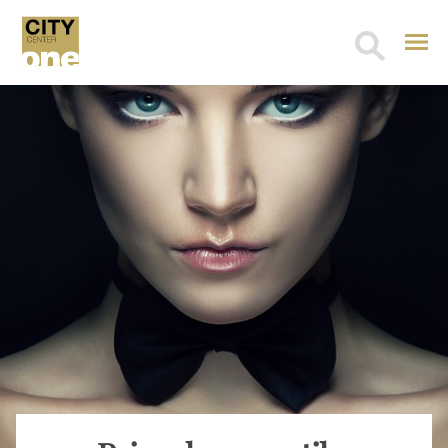
Search
for: