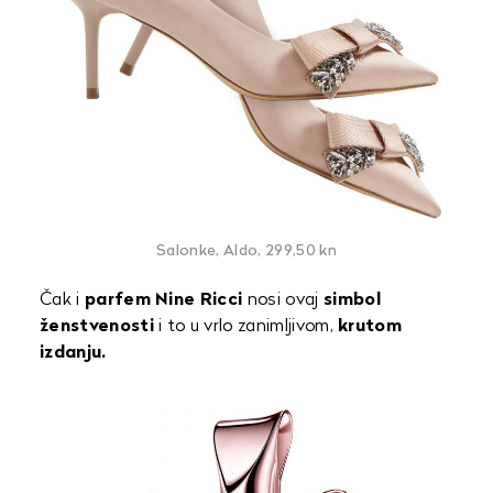
Salonke, Aldo, 299,50 kn
Čak i
parfem Nine Ricci
nosi ovaj
simbol
ženstvenosti
i to u vrlo zanimljivom,
krutom
izdanju.