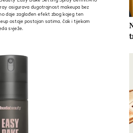
a Beauty Easy Bake Setting Spray definitivno
spray osigurava dugotrajnost makeupa bez
eno daje zaglađen efekt zbog kojeg ten
keup ostaje postojan satima, čak i tijekom
N
leda svježe.
t