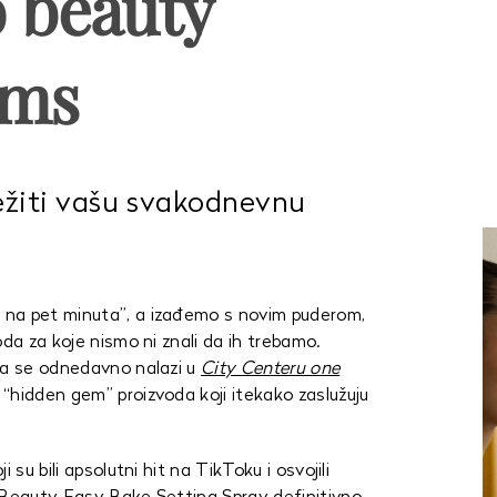
 beauty
ems
ježiti vašu svakodnevnu
 na pet minuta”, a izađemo s novim puderom,
oda za koje nismo ni znali da ih trebamo.
na se odnedavno nalazi u
City Centeru one
“hidden gem” proizvoda koji itekako zaslužuju
 su bili apsolutni hit na TikToku i osvojili