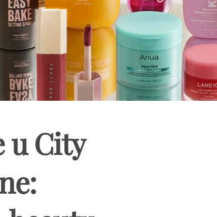
 u City
ne: