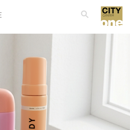
Search
E
for: