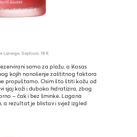
 Laneige, Sephora, 18 €
rezervirani samo za plažu, a Kosas
og kojih nanošenje zaštitnog faktora
 ne propuštamo. Osim što štiti kožu od
i sjaj koži i duboko hidratizira, zbog
orno – čak i bez šminke. Lagana
a rezultat je blistav i svjež izgled