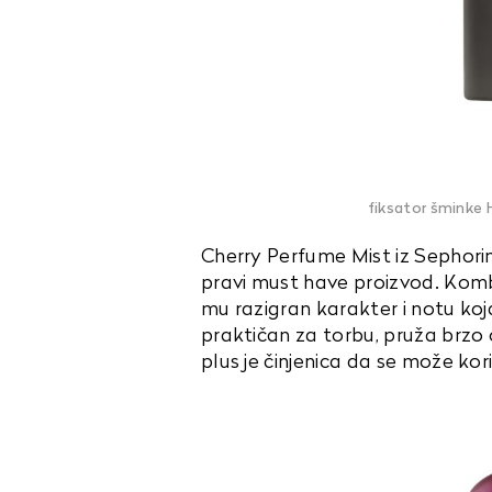
fiksator šminke 
Cherry Perfume Mist iz Sephorin
pravi must have proizvod. Kombi
mu razigran karakter i notu koja
praktičan za torbu, pruža brzo
plus je činjenica da se može koris