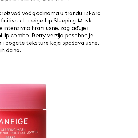
 Sephora Collection, Sephora, 16 €
 proizvod već godinama u trendu i skoro
finitivno Laneige Lip Sleeping Mask.
intenzivno hrani usne, zaglađuje i
i lip combo. Berry verzija posebno je
 i bogate teksture koja spašava usne,
jih dana.