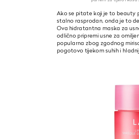
parfem za tijelo i kosu
Ako se pitate koji je to beauty
stalno rasprodan, onda je to de
Ova hidratantna maska za usne 
odlično pripremi usne za omiljen
popularna zbog zgodnog mirisa
pogotovo tijekom suhih i hladni