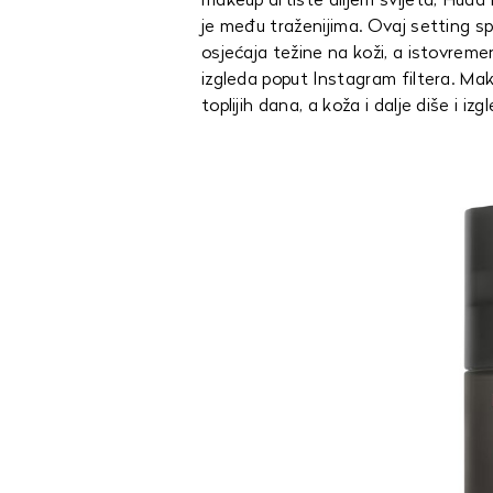
makeup artiste diljem svijeta, Hud
je među traženijima. Ovaj setting 
osjećaja težine na koži, a istovrem
izgleda poput Instagram filtera. Ma
toplijih dana, a koža i dalje diše i izg