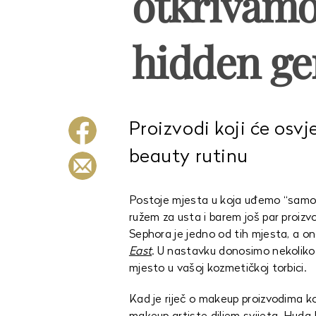
otkrivamo
hidden g
Proizvodi koji će osv
beauty rutinu
Postoje mjesta u koja uđemo “samo
ružem za usta i barem još par proizv
Sephora je jedno od tih mjesta, a o
East
. U nastavku donosimo nekoliko 
mjesto u vašoj kozmetičkoj torbici.
Kad je riječ o makeup proizvodima koji