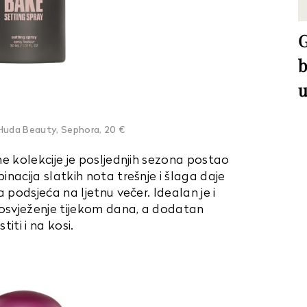
G
b
u
Huda Beauty, Sephora, 20 €
e kolekcije je posljednjih sezona postao
nacija slatkih nota trešnje i šlaga daje
 podsjeća na ljetnu večer. Idealan je i
 osvježenje tijekom dana, a dodatan
titi i na kosi.