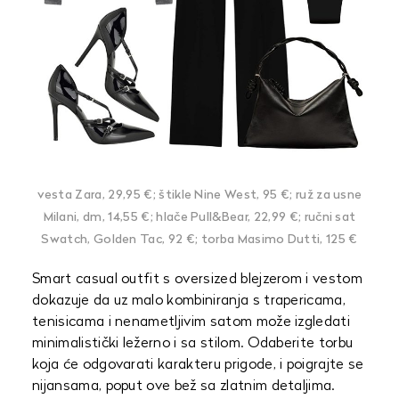
vesta Zara, 29,95 €; štikle Nine West, 95 €; ruž za usne
Milani, dm, 14,55 €; hlače Pull&Bear, 22,99 €; ručni sat
Swatch, Golden Tac, 92 €; torba Masimo Dutti, 125 €
Smart casual outfit s oversized blejzerom i vestom
dokazuje da uz malo kombiniranja s trapericama,
tenisicama i nenametljivim satom može izgledati
minimalistički ležerno i sa stilom. Odaberite torbu
koja će odgovarati karakteru prigode, i poigrajte se
nijansama, poput ove bež sa zlatnim detaljima.