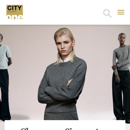
Search
for: