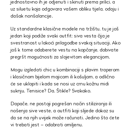
jednostavno ih je odjenuti i skinuti prema prilici, a
uz siluetu koja odgovara vašem obliku tijela, odaju i
dašak nonšalancije.
Uz standardne klasične modele na tržištu, tu je još
jedan koji podiže svaki outfit: siva vesta čija je
svestranost u lakoći prilagodbe svakoj situaciji. Ako
još k tome odaberete vestu na kopčanje, dobivate
pregršt mogućnosti za slojevitom elegancijom.
Mogu izgledati chic u kombinaciji s plavim traperom
i klasičnom bijelom majicom ili košuljom, a odlično
će se uklopiti i kada se nosi uz crnu kožnu midi
suknju. Tenisice? Da. Štikle? Svakako.
Dapače, ne postoji pogrešan način stiliziranja ili
nošenja sive veste, a outfiti koji slijede dokaz su
da se na njih uvijek može računati. Jedino što ćete
vi trebati jest – odabrati omiljenu.