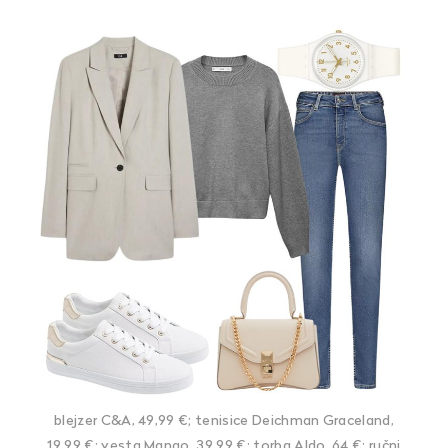
blejzer C&A, 49,99 €; tenisice Deichman Graceland,
19,99 €; vesta Mango, 39,99 €; torba Aldo, 64 €; ručni