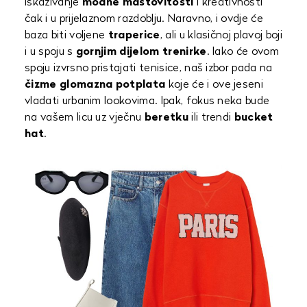
iskazivanje
modne maštovitosti
i kreativnosti
čak i u prijelaznom razdoblju. Naravno, i ovdje će
baza biti voljene
traperice
, ali u klasičnoj plavoj boji
i u spoju s
gornjim dijelom trenirke
. Iako će ovom
spoju izvrsno pristajati tenisice, naš izbor pada na
čizme glomazna potplata
koje će i ove jeseni
vladati urbanim lookovima. Ipak, fokus neka bude
na vašem licu uz vječnu
beretku
ili trendi
bucket
hat
.