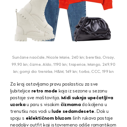
Sunčane naočale, Nicole Marie, 240 kn; beretka, Orsay,
99,90 kn; čizme, Aldo, 1190 kn; traperice, Mango, 249,90
kn; gornji dio trenirke, H&M, 149 kn; torba, CCC, 199 kn
Za kraj ostavljamo pravu poslasticu za sve
ljubiteljice
retro mode
koja iz sezone u sezonu
postaje sve maštovitija.
Midi suknja upečatljiva
uzorka
u paru s visokim
čizmama
do koljena u
trenutku nas vodi u
lude sedamdesete
. Dok u
spoju s
eklektičnom bluzom
širih rukava postaje
neodoljiv outfit koji istovremeno odiše romantikom