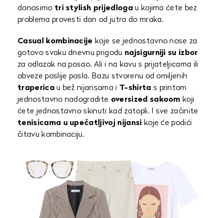
donosimo
tri stylish prijedloga
u kojima ćete bez
problema provesti dan od jutra do mraka.
Casual kombinacije
koje se jednostavno nose za
gotovo svaku dnevnu prigodu
najsigurniji su izbor
za odlazak na posao. Ali i na kavu s prijateljicama ili
obveze poslije posla. Bazu stvorenu od omiljenih
traperica
u bež nijansama i
T-shirta
s printom
jednostavno nadogradite
oversized sakoom
koji
ćete jednostavno skinuti kad zatopli. I sve začinite
tenisicama u upečatljivoj nijansi
koje će podići
čitavu kombinaciju.