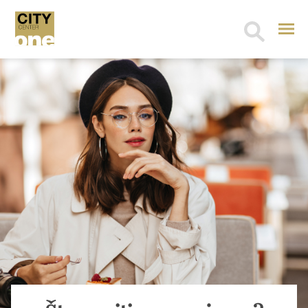
Search
for: