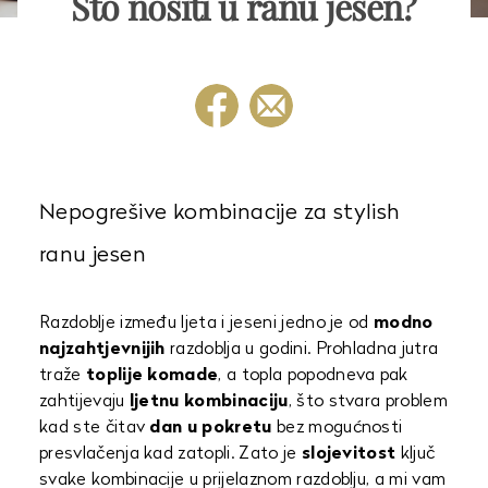
Što nositi u ranu jesen?
Nepogrešive kombinacije za stylish
ranu jesen
Razdoblje između ljeta i jeseni jedno je od
modno
najzahtjevnijih
razdoblja u godini. Prohladna jutra
traže
toplije komade
, a topla popodneva pak
zahtijevaju
ljetnu kombinaciju
, što stvara problem
kad ste čitav
dan u pokretu
bez mogućnosti
presvlačenja kad zatopli. Zato je
slojevitost
ključ
svake kombinacije u prijelaznom razdoblju, a mi vam