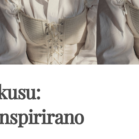
kusu:
nspirirano