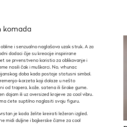
ih komada
obline i senzualno naglašava uzak struk. A za
odni dodaci čije su kreacije inspirirane
t se prvenstveno koristio za oblikovanje i
eme nosili čak i muškarci. No, vrhunac
orijanskog doba kada postaje statusni simbol.
remenja-korzeta koji dolaze u nešto
ni od trapera, kože, satena ili široke gume.
en dojam ili uz oversized krojeve za cool vibru.
 ćete suptilno naglasiti svoju figuru.
stan je kada želite kreirati ležeran izgled.
e midi duljine i bajkerske čizme za cool