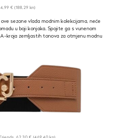
4,99 € (188,29 kn)
oji ove sezone vlada modnim kolekcijama, neće
omadu u boji konjaka. Spojite ga s vunenom
m A-kroja zemljastih tonova za otmjenu modnu
Friends, 62,30 € (469,40 kn)