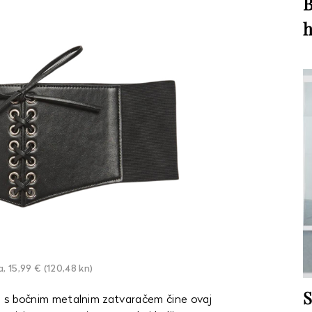
B
h
, 15,99 € (120,48 kn)
S
ajn s bočnim metalnim zatvaračem čine ovaj