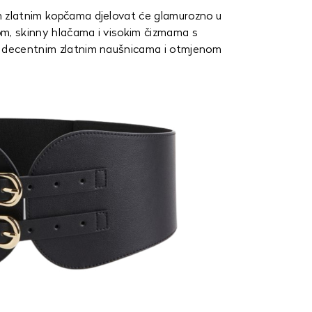
m zlatnim kopčama djelovat će glamurozno u
om, skinny hlačama i visokim čizmama s
e decentnim zlatnim naušnicama i otmjenom