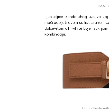
H&M, 2
Ljubiteljice trenda tihog luksuza, k
moći odoljeti ovom sofisticiranom k
dolčevitom off white boje i suknjo
kombinaciju.
Liu Jo, Fashion&