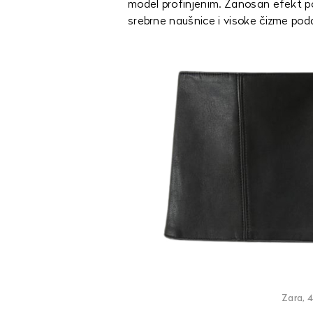
model profinjenim. Zanosan efekt pos
srebrne naušnice i visoke čizme poda
Zara, 4