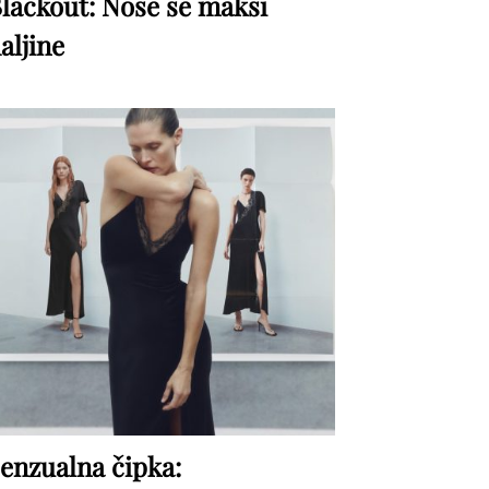
lackout: Nose se maksi
aljine
enzualna čipka: