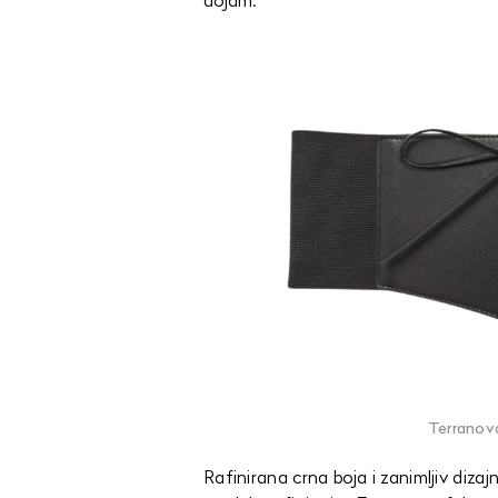
dojam.
Terranova
Rafinirana crna boja i zanimljiv diz