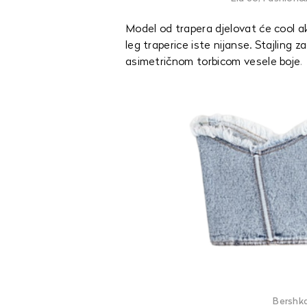
Model od trapera djelovat će cool ako
leg traperice iste nijanse. Stajling z
asimetričnom torbicom vesele boje
.
Bershka