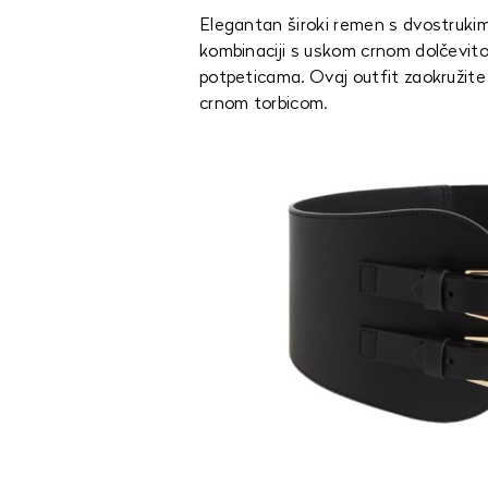
Elegantan široki remen s dvostruki
kombinaciji s uskom crnom dolčevit
potpeticama. Ovaj outfit zaokružit
crnom torbicom.