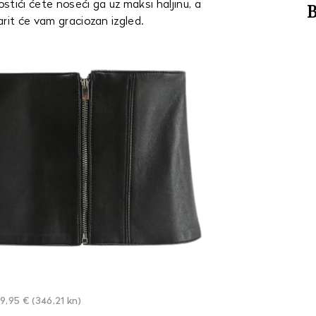
tići ćete noseći ga uz maksi haljinu, a
B
rit će vam graciozan izgled.
9,95 € (346,21 kn)