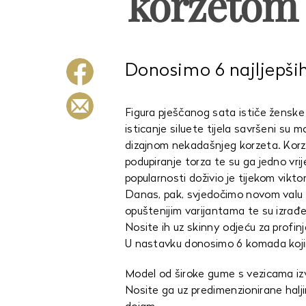
korzetom
Donosimo 6 najljepš
Figura pješčanog sata ističe ženske 
isticanje siluete tijela savršeni su m
dizajnom nekadašnjeg korzeta. Korze
podupiranje torza te su ga jedno vrij
popularnosti doživio je tijekom vikt
Danas, pak, svjedočimo novom valu 
opuštenijim varijantama te su izrađe
Nosite ih uz skinny odjeću za profinj
U nastavku donosimo 6 komada kojima
Model od široke gume s vezicama izvr
Nosite ga uz predimenzionirane haljin