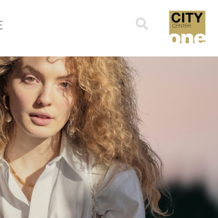
Search
E
for: