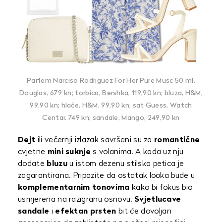
Parfem Narciso Rodriguez For Her Pure Musc 50 ml,
Douglas, 679 kn; torbica, Bershka, 119,90 kn; bluza, H&M,
99,90 kn; hlače, H&M, 99,90 kn; sat Guess, Watch
Centar, 749 kn; sandale, Mango, 249,90 kn
Dejt
ili večernji izlazak savršeni su za
romantične
cvjetne
mini
suknje
s volanima. A kada uz nju
dodate
bluzu
u istom dezenu stilska petica je
zagarantirana. Pripazite da ostatak looka bude u
komplementarnim tonovima
kako bi fokus bio
usmjerena na razigranu osnovu.
Svjetlucave
sandale
i
efektan prsten
bit će dovoljan