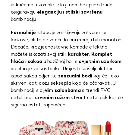
uskačemo u komplete koji nam bez puno truda
osiguravaju
eleganciju
i
stilski
savršenu
kombinaciju.
Formalnije
situacije zahtijevaju zatvorenije
lookove, ali to ne znači da oni moraju biti monotoni.
Dapače, kroz jednostavne komade efektno
možete iskazati svoj stil i
karakter
.
Komplet
hlača
i
sakoa
u bazičnoj boji s
cvjetnim uzorkom
idealan je za sastanke. Umjesto košulje ili topa
ispod sakoa odjenite
senzualni bodi
koji će, iako
skriven, dati dozu seksepila koja će očaravati. U
kombinaciji s bijelim
salonkama
s trendi PVC
detaljima i
crvenim ružem
stvorit ćete look koji će
sigurno ostati zapamćen.