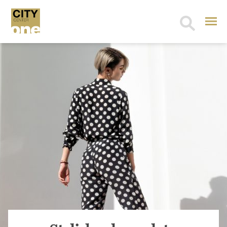
Search
for: