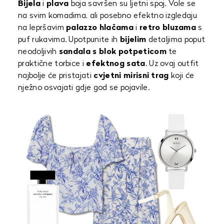
Bijela
i
plava
boja savršen su ljetni spoj. Vole se
na svim komadima, ali posebno efektno izgledaju
na lepršavim
palazzo hlačama
i
retro bluzama
s
puf rukavima. Upotpunite ih
bijelim
detaljima poput
neodoljivih
sandala s blok potpeticom
te
praktične torbice i
efektnog sata
. Uz ovaj outfit
najbolje će pristajati
cvjetni mirisni trag
koji će
nježno osvajati gdje god se pojavile.