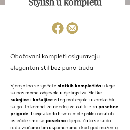
Stylish u kompletu
Obožavani kompleti osiguravaju
elegantan stil bez puno truda
Vjerojatno se sjećate
slatkih kompletića
u koje
su nas mame odijevale u djetinjstvu. Slatke
suknjice
i
košuljice
istog materijala i uzoraka bili
su go-to komadi za neodoljive outfite za
posebne
prigode
. I uvijek kada bismo imale priliku nositi ih
osjećale smo se
posebno
i lijepo. Zato se sada
rado vraćamo tim uspomenama i kad god možemo,