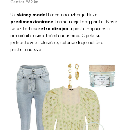
Centar, 969 kn
Uz
skinny model
hlača cool izbor je bluza
predimenzionirane
forme i cvjetnog printa. Nose
se uz torbicu
retro dizajna
u pastelnoj nijansi i
neobičnih, asimetričnih naušnica. Cipele su
jednostavne i klasične, salonke koje odlično
pristaju na sve.