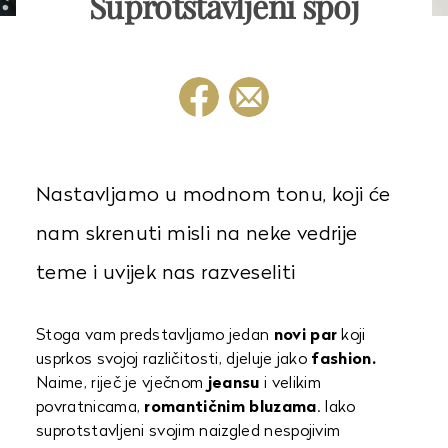
Suprotstavljeni spoj
Nastavljamo u modnom tonu, koji će
nam skrenuti misli na neke vedrije
teme i uvijek nas razveseliti
Stoga vam predstavljamo jedan
novi par
koji
usprkos svojoj različitosti, djeluje jako
fashion.
Naime, riječ je vječnom
jeansu
i velikim
povratnicama,
romantičnim bluzama
. Iako
suprotstavljeni svojim naizgled nespojivim