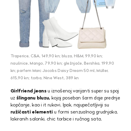
Traperice, C&A, 149,90 kn; bluza, H&M, 99,90 kn;
naušnice, Mango, 79,90 kn; gležnjače, Bershka, 199,90
kn; parfem Marc Jacobs Daisy Dream 50 ml, Müller,
615,90 kn; torba, Nine West, 389 kn
Girlfriend jeans
u iznošenoj varijanti super su spoj
uz
šlinganu bluzu,
kojoj poseban šarm daje prednje
kopčanje, kao i it rukavi. Ipak, najupečatljiviji su
ružičasti elementi
u formi senzualnog grudnjaka,
lakiranih salonki, chic torbice i ručnog sata.