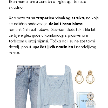
tkaninama, oni u konačnici izgledaju itekako
skladno.
Kao baza tu su
traperice visokog struka,
na koje
se odlično nadovezuje
dekoltirana bluza
romantičnih puf rukava. Savršen dodatak stilu bit
će bijele gležnjače u kombinaciji s prošivenom
torbicom u istoj nijansi. Točka na i su neizostavni
detalji, poput
upečatljivih naušnica
i neodoljivog
mirisa.