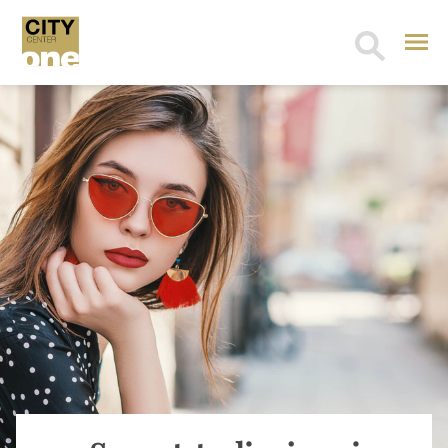
Search
for: