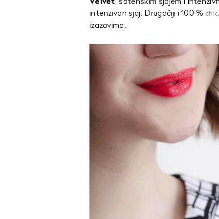
Velvet
, satenskim sjajem i intenz
intenzivan sjaj. Drugačiji i 100 %
chic
izazovima.