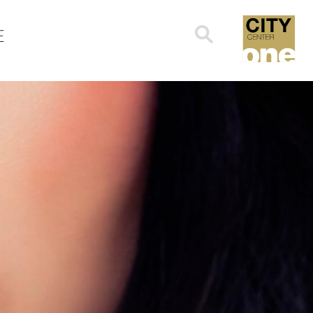
Search
E
for: