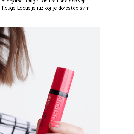
ivnim bojama Rouge Laquea usne dobivaju
, Rouge Laque je ruž koji je dorastao svim