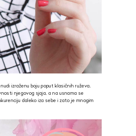
la i nudi izraženu boju poput klasičnih ruževa.
ivnosti njegovog sjaja, a na usnama se
onkurenciju daleko iza sebe i zato je mnogim