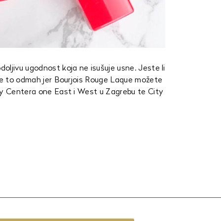
oljivu ugodnost koja ne isušuje usne. Jeste li
ite to odmah jer Bourjois Rouge Laque možete
ty Centera one East i West u Zagrebu te City