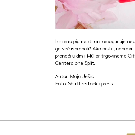
Iznimno pigmentiran, omogućuje neod
ga već isprobali? Ako niste, naprav
pronaći u dm i Müller trgovinama Ci
Centera one Split.
Autor: Maja Ješić
Foto: Shutterstock i press