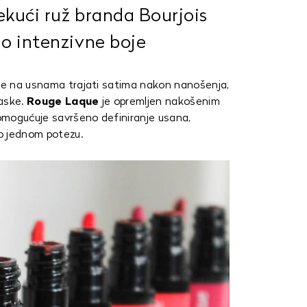
ekući ruž branda Bourjois
no intenzivne boje
 će na usnama trajati satima nakon nanošenja,
laske.
Rouge Laque
je opremljen nakošenim
 omogućuje savršeno definiranje usana,
mo jednom potezu.