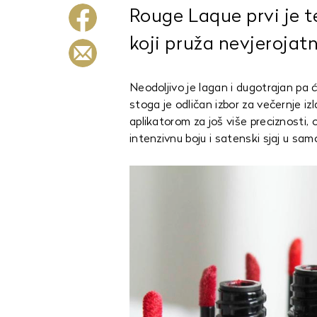
Rouge Laque prvi je t
koji pruža nevjerojat
Neodoljivo je lagan i dugotrajan pa
stoga je odličan izbor za večernje iz
aplikatorom za još više preciznosti,
intenzivnu boju i satenski sjaj u sa