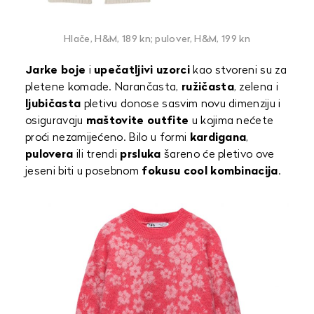
Hlače, H&M, 189 kn; pulover, H&M, 199 kn
Jarke boje
i
upečatljivi uzorci
kao stvoreni su za
pletene komade. Narančasta,
ružičasta
, zelena i
ljubičasta
pletivu donose sasvim novu dimenziju i
osiguravaju
maštovite outfite
u kojima nećete
proći nezamijećeno. Bilo u formi
kardigana
,
pulovera
ili trendi
prsluka
šareno će pletivo ove
jeseni biti u posebnom
fokusu cool kombinacija
.