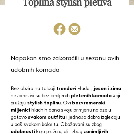
Toplina stylish pletiva
Napokon smo zakoračili u sezonu ovih
udobnih komada
Bez obzira na to koji
trendovi
vladali,
jesen
i
zima
nezamislivi su bez omiljenih
pletenih komada
koji
pružaju
stylish toplinu
. Ovi
bezvremenski
miljenici
hladnih dana svoju primjenu nalaze u
gotovo
svakom outfitu
i jednako dobro izgledaju
u baš svakom koloritu. Obožavani su zbog
udobnosti
koju pružaju, ali i zbog
zanimljivih