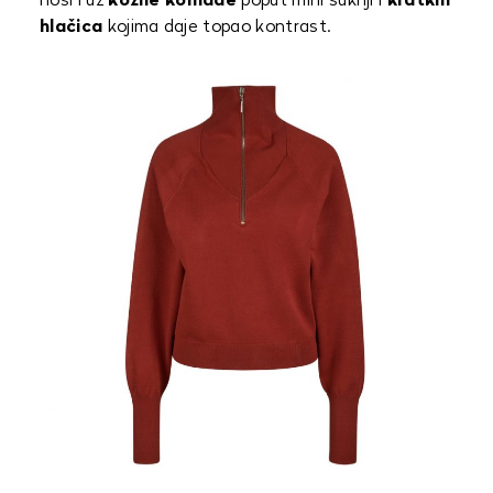
nosi i uz
kožne komade
poput mini suknji i
kratkih
hlačica
kojima daje topao kontrast.