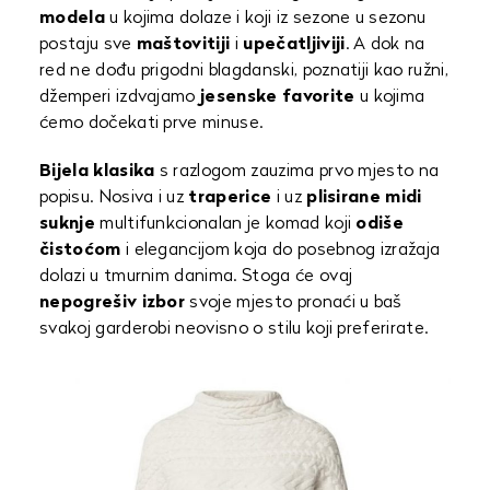
modela
u kojima dolaze i koji iz sezone u sezonu
postaju sve
maštovitiji
i
upečatljiviji
. A dok na
red ne dođu prigodni blagdanski, poznatiji kao ružni,
džemperi izdvajamo
jesenske favorite
u kojima
ćemo dočekati prve minuse.
Bijela klasika
s razlogom zauzima prvo mjesto na
popisu. Nosiva i uz
traperice
i uz
plisirane midi
suknje
multifunkcionalan je komad koji
odiše
čistoćom
i elegancijom koja do posebnog izražaja
dolazi u tmurnim danima. Stoga će ovaj
nepogrešiv izbor
svoje mjesto pronaći u baš
svakoj garderobi neovisno o stilu koji preferirate.