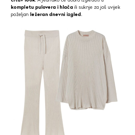
čitav look
. A jednako će dobro izgledati u
kompletu pulovera
i hlača
ili suknje za još uvijek
poželjan
ležeran dnevni izgled
.