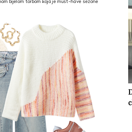
nom bijelom torbom koja je must-have sezone
D
c