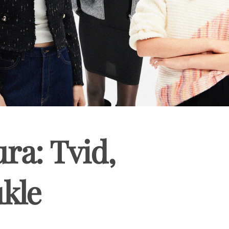
ura: Tvid,
ukle