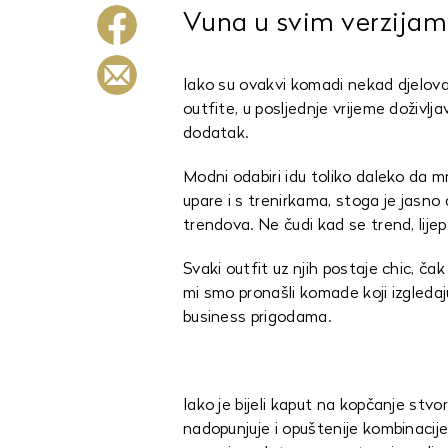
Vuna u svim verzija
Iako su ovakvi komadi nekad djelovali
outfite, u posljednje vrijeme doživlj
dodatak.
Modni odabiri idu toliko daleko da 
upare i s trenirkama, stoga je jasno
trendova. Ne čudi kad se trend, lije
Svaki outfit uz njih postaje chic, čak
mi smo pronašli komade koji izgledaju
business prigodama.
Iako je bijeli kaput na kopčanje stvo
nadopunjuje i opuštenije kombinacije