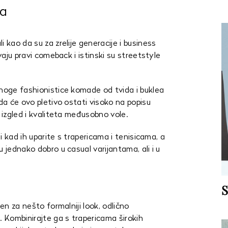
ma
 kao da su za zrelije generacije i business
avaju pravi comeback i istinski su streetstyle
mnoge fashionistice komade od tvida i buklea
 da će ovo pletivo ostati visoko na popisu
p izgled i kvaliteta međusobno vole.
 i kad ih uparite s trapericama i tenisicama, a
 jednako dobro u casual varijantama, ali i u
S
ren za nešto formalniji look, odlično
. Kombinirajte ga s trapericama širokih