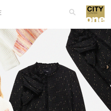
Search
E
for: