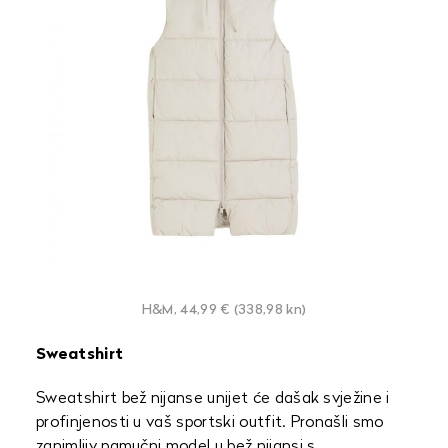
H&M, 44,99 € (338,98 kn)
Sweatshirt
Sweatshirt bež nijanse unijet će dašak svježine i
profinjenosti u vaš sportski outfit. Pronašli smo
zanimljiv pamučni model u bež nijansi s