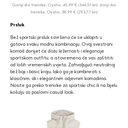
Gornji dio trenirke, Oysho, 45,99 € (346,51 kn); d
onji dio
trenirke, Oysho, 38,99 € (293,77 kn)
Prsluk
Bež sportski prsluk savršeno će se uklopiti u
gotovo svaku modnu kombinaciju. Ovaj svestrani
komad donijet će dozu ležernosti i elegancije
sportskom outfitu, a istovremeno će vas zaštititi
od loših vremenskih uvjeta. Zahvaljujući neutralnoj
bež boji i basic kroju, lako ga je kombinirati s
klasičnim, ali i elegantnim odjevnim komadima.
Nosite ga preko trenirke za sportski chic ili na bijelu
košulju za poslovni casual look.