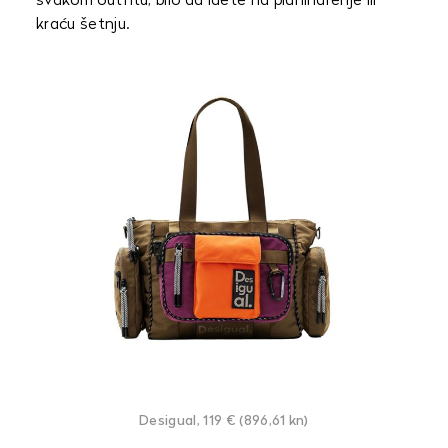
svakom outfitu, bilo da idete na planinarenje ili
kraću šetnju.
Desigual, 119 € (896,61 kn)