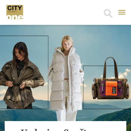
Search
for: