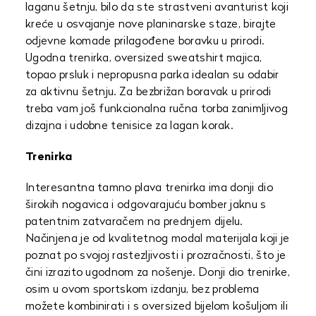
laganu šetnju, bilo da ste strastveni avanturist koji
kreće u osvajanje nove planinarske staze, birajte
odjevne komade prilagođene boravku u prirodi.
Ugodna trenirka, oversized sweatshirt majica,
topao prsluk i nepropusna parka idealan su odabir
za aktivnu šetnju. Za bezbrižan boravak u prirodi
treba vam još funkcionalna ručna torba zanimljivog
dizajna i udobne tenisice za lagan korak.
Trenirka
Interesantna tamno plava trenirka ima donji dio
širokih nogavica i odgovarajuću bomber jaknu s
patentnim zatvaračem na prednjem dijelu.
Načinjena je od kvalitetnog modal materijala koji je
poznat po svojoj rastezljivosti i prozračnosti, što je
čini izrazito ugodnom za nošenje. Donji dio trenirke,
osim u ovom sportskom izdanju, bez problema
možete kombinirati i s oversized bijelom košuljom ili