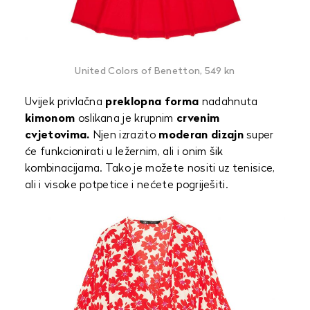
United Colors of Benetton, 549 kn
Uvijek privlačna
preklopna forma
nadahnuta
kimonom
oslikana je krupnim
crvenim
cvjetovima.
Njen izrazito
moderan dizajn
super
će funkcionirati u ležernim, ali i onim šik
kombinacijama. Tako je možete nositi uz tenisice,
ali i visoke potpetice i nećete pogriješiti.