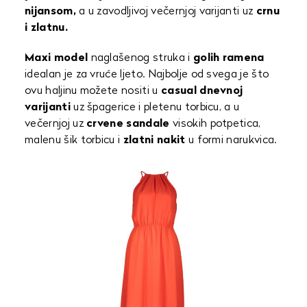
nijansom,
a u zavodljivoj večernjoj varijanti uz
crnu
i zlatnu.
Maxi model
naglašenog struka i
golih ramena
idealan je za vruće ljeto. Najbolje od svega je što
ovu haljinu možete nositi u
casual dnevnoj
varijanti
uz špagerice i pletenu torbicu, a u
večernjoj uz
crvene sandale
visokih potpetica,
malenu šik torbicu i
zlatni nakit
u formi narukvica.