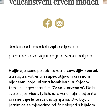
Veličanstveni crveni modeli
Jedan od neodoljivijih odjevnih
predmeta zasigurno je crvena haljina
Haljina
je sama po sebi izuzetno
zavodljiv komad,
a u spoju s vatrenom i
upečatljivom crvenom
nijansom,
to je
udarna kombinacija.
Svjedok
tomu je i legendarni film
‘Žena u crvenom’.
Da bi
sve bilo još
više stylish,
uz crvenu haljinu odjenite i
crvene cipele
te ruž u istoj nijansi. Ova boja u
ljetnim će se mjesecima odlično slagati s
bijelom