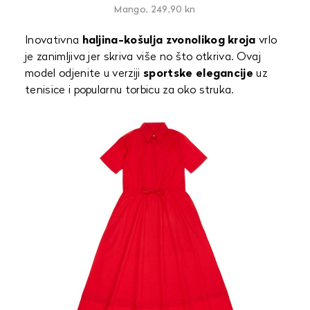
Mango, 249,90 kn
Inovativna
haljina-košulja zvonolikog kroja
vrlo
je zanimljiva jer skriva više no što otkriva. Ovaj
model odjenite u verziji
sportske elegancije
uz
tenisice i popularnu torbicu za oko struka.