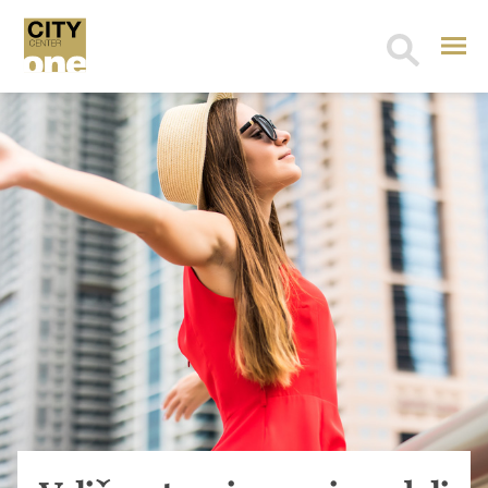
Search
for: