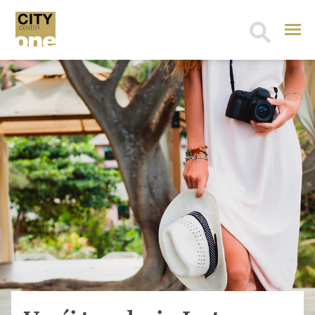
Search
for: