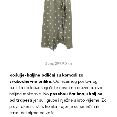
Zara, 299,90 kn
Košulje-haljine odlični su komadi za
svakodnevne prilike
. Od ležernog poslovnog
outfita do looka koji ćete nositi na druženja, ova
haljina može sve. No
posebnu čar imaju haljine
od trapera
jer su i grube i nježne u isto vrijeme. Za
pravi rokerski štih, kombinirajte je sa smeđim ili
crnim detaljima od kože.