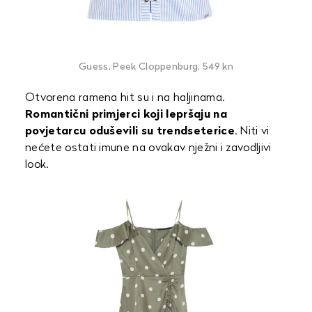
Guess, Peek Cloppenburg, 549 kn
Otvorena ramena hit su i na haljinama.
Romantični primjerci koji lepršaju na
povjetarcu oduševili su trendseterice
. Niti vi
nećete ostati imune na ovakav nježni i zavodljivi
look.