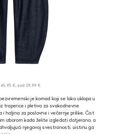
e 45,95 €, sad 29,99 €
i bezvremenski je komad koji se lako uklapa u
z traperice i pletivo za svakodnevne
 i haljina za poslovne i večernje prilike. Čist
im izborom kada želite izgledati dotjerano, a
ahvaljujući njegovoj svestranosti, uistinu ga