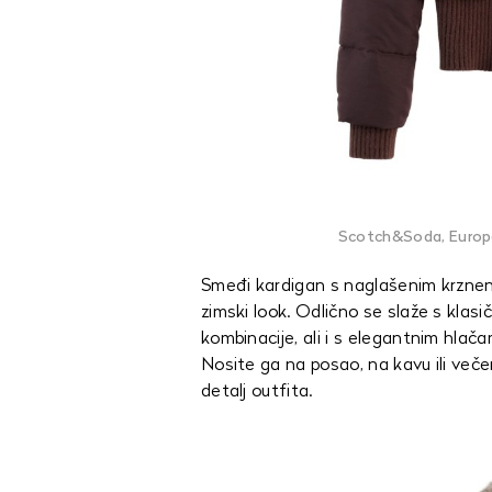
Scotch&Soda, Europa9
Smeđi kardigan s naglašenim krznen
zimski look. Odlično se slaže s kla
kombinacije, ali i s elegantnim hlačam
Nosite ga na posao, na kavu ili veče
detalj outfita.