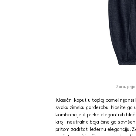
Zara, prij
Klasični kaput u toploj camel nijans
svaku zimsku garderobu. Nosite ga u
kombinacije ili preko elegantnih hlača
kroj i neutralna boja čine ga savršen
pritom zadržati ležernu eleganciju. Z