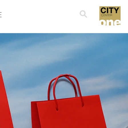
Search
E
for: