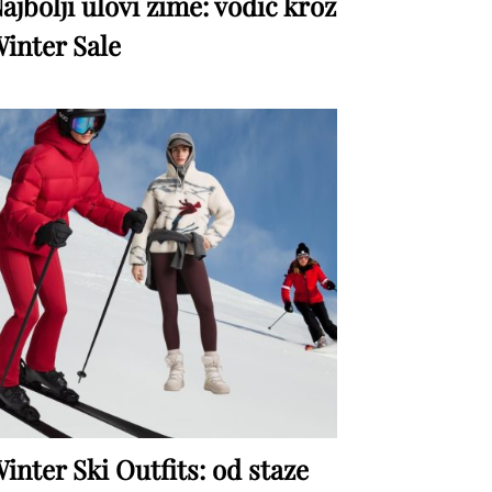
ajbolji ulovi zime: vodič kroz
inter Sale
inter Ski Outfits: od staze