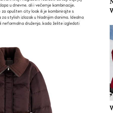
N
apa u dnevne, ali i večernje kombinacije.
W
 za opušten city look ili je kombinirajte s
za stylish izlazak u hladnijim danima. Idealna
li neformalna druženja, kada želite izgledati
W