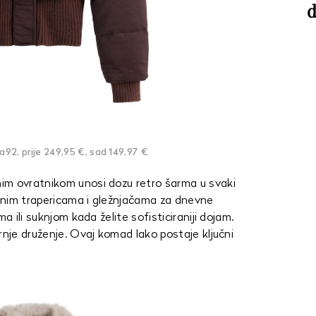
d
2, prije 249,95 €, sad 149,97 €
im ovratnikom unosi dozu retro šarma u svaki
sičnim trapericama i gležnjačama za dnevne
a ili suknjom kada želite sofisticiraniji dojam.
rnje druženje. Ovaj komad lako postaje ključni