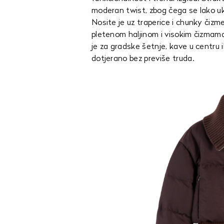
moderan twist, zbog čega se lako ukl
Nosite je uz traperice i chunky čizme
pletenom haljinom i visokim čizmama 
je za gradske šetnje, kave u centru i
dotjerano bez previše truda.