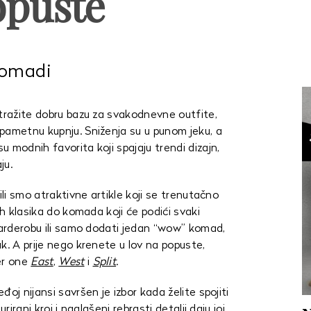
opuste
komadi
 tražite dobru bazu za svakodnevne outfite,
pametnu kupnju. Sniženja su u punom jeku, a
 modnih favorita koji spajaju trendi dizajn,
ju.
ili smo atraktivne artikle koji se trenutačno
ih klasika do komada koji će podići svaki
 garderobu ili samo dodati jedan “wow” komad,
k. A prije nego krenete u lov na popuste,
er one
East
,
West
i
Split
.
oj nijansi savršen je izbor kada želite spojiti
rirani kroj i naglašeni rebrasti detalji daju joj