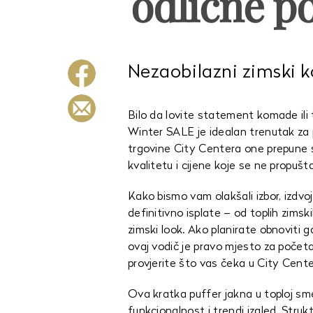
odlične p
Nezaobilazni zimski 
Bilo da lovite statement komade ili
Winter SALE je idealan trenutak za 
trgovine City Centera one prepune su
kvalitetu i cijene koje se ne propušta
Kako bismo vam olakšali izbor, izdvoj
definitivno isplate – od toplih zimsk
zimski look. Ako planirate obnoviti
ovaj vodič je pravo mjesto za početa
provjerite što vas čeka u City Cent
Ova kratka puffer jakna u toploj smeđ
funkcionalnost i trendi izgled. Struktu