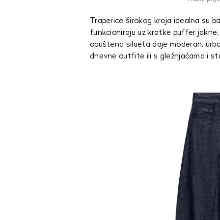
Traperice širokog kroja idealna su b
funkcioniraju uz kratke puffer jakne,
opuštena silueta daje moderan, urba
dnevne outfite ili s gležnjačama i s