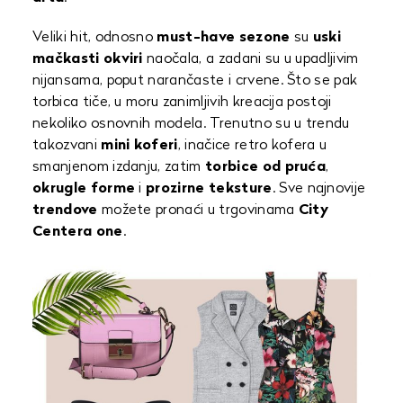
Veliki hit, odnosno
must-have sezone
su
uski
mačkasti okviri
naočala, a zadani su u upadljivim
nijansama, poput narančaste i crvene. Što se pak
torbica tiče, u moru zanimljivih kreacija postoji
nekoliko osnovnih modela. Trenutno su u trendu
takozvani
mini koferi
, inačice retro kofera u
smanjenom izdanju, zatim
torbice od pruća
,
okrugle forme
i
prozirne teksture
. Sve najnovije
trendove
možete pronaći u trgovinama
City
Centera one
.