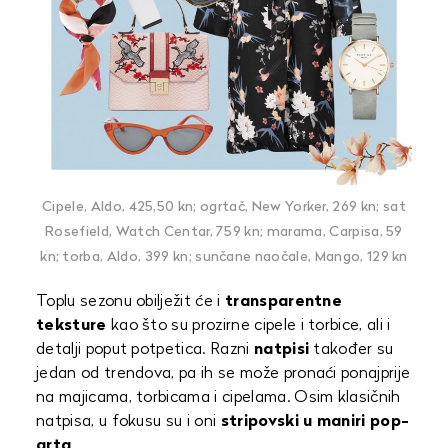
Cipele, Aldo, 425,50 kn; ogrtač, New Yorker, 269 kn; sat
Rosefield, Watch Centar, 759 kn; marama, Carpisa, 59
kn; torba, Aldo, 399 kn; sunčane naočale, Mango, 129 kn
Toplu sezonu obilježit će i
transparentne
teksture
kao što su prozirne cipele i torbice, ali i
detalji poput potpetica. Razni
natpisi
također su
jedan od trendova, pa ih se može pronaći ponajprije
na majicama, torbicama i cipelama. Osim klasičnih
natpisa, u fokusu su i oni
stripovski u maniri pop-
arta
.