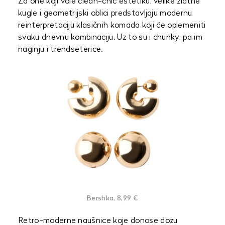
Za one koji vole clean-chic estetiku, velike zlatne
kugle i geometrijski oblici predstavljaju modernu
reinterpretaciju klasičnih komada koji će oplemeniti
svaku dnevnu kombinaciju. Uz to su i chunky, pa im
naginju i trendseterice.
Bershka, 8,99 €
Retro-moderne naušnice koje donose dozu