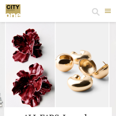
Search
for: