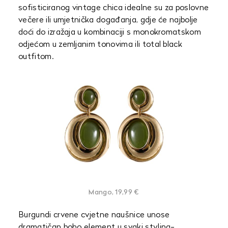
sofisticiranog vintage chica idealne su za poslovne
večere ili umjetnička događanja, gdje će najbolje
doći do izražaja u kombinaciji s monokromatskom
odjećom u zemljanim tonovima ili total black
outfitom.
Mango, 19,99 €
Burgundi crvene cvjetne naušnice unose
dramatičan boho element u svaki styling-