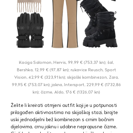
Kaciga Salomon, Hervis, 99,99 € (753,37 kn); šal,
Bershka, 12,99 € (97,87 kn); rukavice Reusch, Sport
Vision, 42,99 € (323,91 kn); skijaški kombinezon, Zara,
99,95 € (753,07 kn); jakna, Intersport, 229,99 € (1732,86
kn); čizme, Aldo, 176 € (1326,07 kn)
Želite li kreirati otmjeni outfit koji je u potpunosti
prilagođen aktivnostima na skijaškoj stazi, birajte
uski jednodijelni bež kombinezon s crnim bočnim
dijelovima, crnu jaknu i udobne nepropusne čizme.