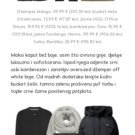
Džemper, Mango, 39,99 € (301,30 kn); bucket šešir,
Stradivarius, 12,99 € (97,87 kn); čizme UGG, Office
Shoes, 159,95 € (1205,14 kn); kombinezon, Zara, 15,95 €
(120,18 kn); jakna Fundango, Hervis, 119,99 € (904,06 kn);
torba, Bershka, 25,99 € (195,82 kn)
Maksi kaput bež boje, osim što izvrsno grije, djeluje
luksuzno i sofisticirano. Ispod njega odjenite crni
uski kombinezon i zanimljiv oversized džemper off
white boje. Od modnih dodataka birajte kožni
bucket šešir, tamno zelenu prošivenu puf torbu i
tople crne čizme povišenog potplata.