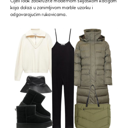
Cijeli look zaokružite modernom skijaškom kacigom
koja dolazi u zanimljivom marble uzorku i
odgovarajućim rukavicama.