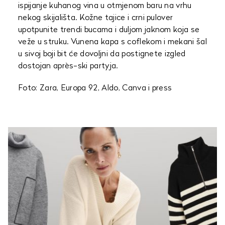
ispijanje kuhanog vina u otmjenom baru na vrhu
nekog skijališta. Kožne tajice i crni pulover
upotpunite trendi bucama i duljom jaknom koja se
veže u struku. Vunena kapa s coflekom i mekani šal
u sivoj boji bit će dovoljni da postignete izgled
dostojan après-ski partyja.
Foto: Zara, Europa 92, Aldo, Canva i press