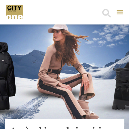
Search
for: