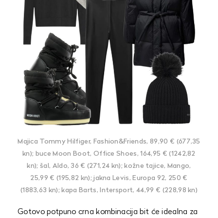
Majica Tommy Hilfiger, Fashion&Friends, 89,90 € (677,35
kn); buce Moon Boot, Office Shoes, 164,95 € (1242,82
kn); šal, Aldo, 36 € (271,24 kn); kožne tajice, Mango,
25,99 € (195,82 kn); jakna Levis, Europa 92, 250 €
(1883,63 kn); kapa Barts, Intersport, 44,99 € (228,98 kn)
Gotovo potpuno crna kombinacija bit će idealna za