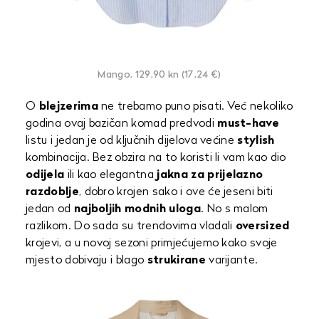
Mango, 129,90 kn (17,24 €)
O
blejzerima
ne trebamo puno pisati. Već nekoliko
godina ovaj bazičan komad predvodi
must-have
listu i jedan je od ključnih dijelova većine
stylish
kombinacija. Bez obzira na to koristi li vam kao dio
odijela
ili kao elegantna
jakna za prijelazno
razdoblje
, dobro krojen sako i ove će jeseni biti
jedan od
najboljih modnih uloga
. No s malom
razlikom. Do sada su trendovima vladali
oversized
krojevi, a u novoj sezoni primjećujemo kako svoje
mjesto dobivaju i blago
strukirane
varijante.