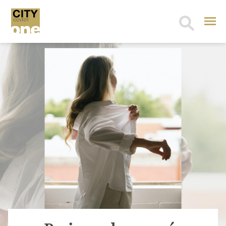
Search
for: