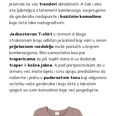
jesenski će vas
trendovi
obradovati. A čak i ako
ste ljubiteljica statement kombinacija, savjetujemo
da garderobu nadopunite i
bazičnim komadima
koje ćete lako nadograđivati.
Jednostavan T-shirt
u ravnom ili blago
strukiranom kroju odličan je komad koji vam u ovom
prijelaznom razdoblju
može poslužiti u brojnim
kombinacijama. Bilo samostalno kao par
trapericama
za još toplih dana ili uz dodatak
traper
ili
kožne
jakne
. A pod pretpostavkom da u
ormaru već imate bijelu i crnu opciju, predlažemo da
nabavite i jednu u
puderastom tonu
koji odgovara
ostatku vaše garderobe i koju ćete s lakoćom
spajati sa svim komadima koje već posjedujete.