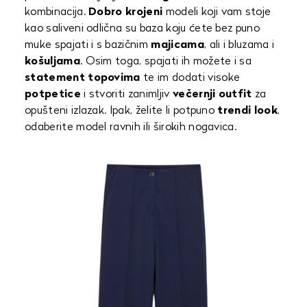
kombinacija.
Dobro krojeni
modeli koji vam stoje
kao saliveni odlična su baza koju ćete bez puno
muke spajati i s bazičnim
majicama
, ali i bluzama i
košuljama
. Osim toga, spajati ih možete i sa
statement topovima
te im dodati visoke
potpetice
i stvoriti zanimljiv
večernji outfit
za
opušteni izlazak. Ipak, želite li potpuno
trendi look
,
odaberite model ravnih ili širokih nogavica.