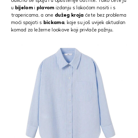
odlično se spaja i u opuštenije outfite. Tako ćete ju
u
bijelom
i
plavom
izdanju s lakoćom nositi i s
trapericama, a one
dužeg kroja
ćete bez problema
moći spajati s
bickama
, koje su još uvijek aktualan
komad za ležerne lookove koji privlače pažnju.