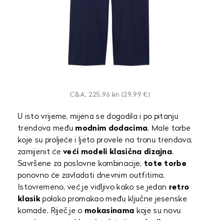
C&A, 225,96 kn (29,99 €)
U isto vrijeme, mijena se dogodila i po pitanju
trendova među
modnim dodacima
. Male torbe
koje su proljeće i ljeto provele na tronu trendova,
zamijenit će
veći modeli klasična dizajna
.
Savršene za poslovne kombinacije,
tote torbe
ponovno će zavladati dnevnim outfitima.
Istovremeno, već je vidljivo kako se jedan
retro
klasik
polako promakao među ključne jesenske
komade. Riječ je o
mokasinama
koje su novu