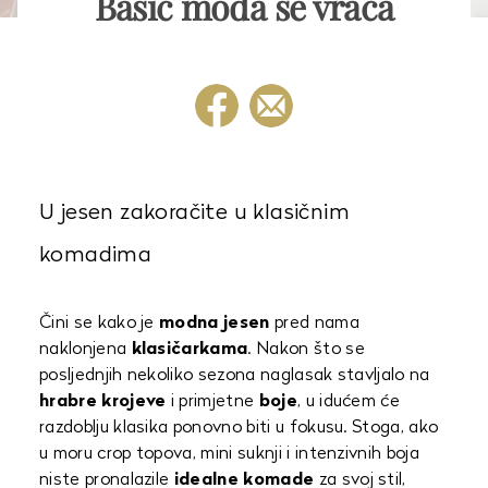
Basic moda se vraća
U jesen zakoračite u klasičnim
komadima
Čini se kako je
modna jesen
pred nama
naklonjena
klasičarkama
. Nakon što se
posljednjih nekoliko sezona naglasak stavljalo na
hrabre krojeve
i primjetne
boje
, u idućem će
razdoblju klasika ponovno biti u fokusu. Stoga, ako
u moru crop topova, mini suknji i intenzivnih boja
niste pronalazile
idealne komade
za svoj stil,