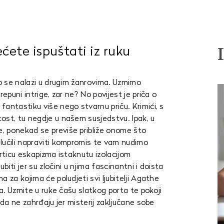
ćete ispuštati iz ruku
ko se nalazi u drugim žanrovima. Uzmimo
epuni intrige, zar ne? No povijest je priča o
antastiku više nego stvarnu priču. Krimići, s
ost, tu negdje u našem susjedstvu. Ipak, u
, ponekad se previše približe onome što
lučili napraviti kompromis te vam nudimo
crticu eskapizma istaknutu izolacijom
iti jer su zločini u njima fascinantni i doista
 za kojima će poludjeti svi ljubitelji Agathe
đa. Uzmite u ruke čašu slatkog porta te pokoji
 da ne zahrđaju jer misterij zaključane sobe