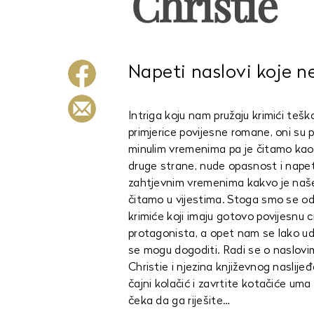
Christie
Napeti naslovi koje ne
Intriga koju nam pružaju krimići teš
primjerice povijesne romane, oni su pr
minulim vremenima pa je čitamo kao f
druge strane, nude opasnost i napet
zahtjevnim vremenima kakvo je naše
čitamo u vijestima. Stoga smo se od
krimiće koji imaju gotovo povijesnu 
protagonista, a opet nam se lako udub
se mogu dogoditi. Radi se o naslovima
Christie i njezina književnog naslije
čajni kolačić i zavrtite kotačiće uma
čeka da ga riješite…