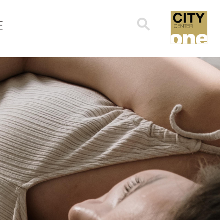
Search
E
for: