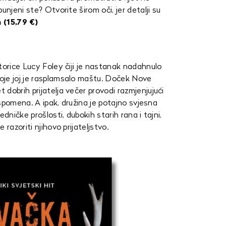
unjeni ste? Otvorite širom oči, jer detalji su
 (15,79 €)
torice Lucy Foley čiji je nastanak nadahnulo
oje joj je rasplamsalo maštu. Doček Nove
dobrih prijatelja večer provodi razmjenjujući
 uspomena. A ipak, družina je potajno svjesna
dničke prošlosti, dubokih starih rana i tajni,
razoriti njihovo prijateljstvo.