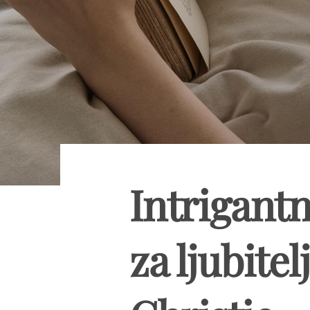
Intrigantn
za ljubite