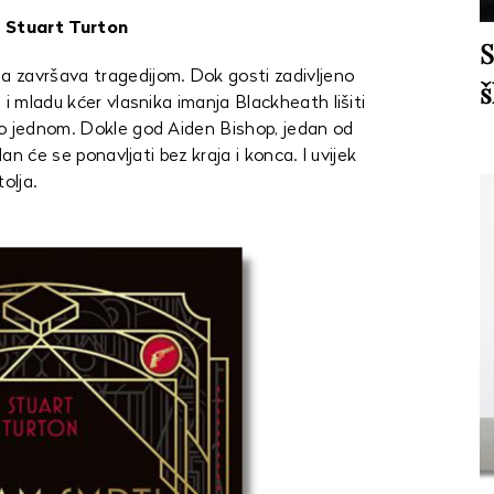
 Stuart Turton
S
 završava tragedijom. Dok gosti zadivljeno
š
 i mladu kćer vlasnika imanja Blackheath lišiti
mo jednom. Dokle god Aiden Bishop, jedan od
dan će se ponavljati bez kraja i konca. I uvijek
olja.