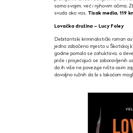
samo svojim, već i njihovim očima. Zb
svuda oko vas.
Tisak media, 119 kn
Lovačka družina – Lucy Foley
Debitantski kriminalistički roman au
jedno zabačeno mjesto u Škotskoj k
godine pomalo se zahuktava, a devet 
priče i prisjećajući se zaboravljenih
da ih više ne povezuje ništa osim zaje
dovoljno ružnih da bi s lakoćom mogle 