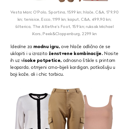
Vesta Marc O’Polo, Sportina, 1599 kn; hlače, C&A, 179,90
kn; tenisice, Ecco, 1199 kn; kaput, C&A, 499,90 kn;
šilterica, The Atlethe’s Foot, 159 kn; ruksak Michael
Kors, Peek&Cloppenburg, 2299 kn
Idealne za
modnu igru,
ove hlače odlično će se
uklopiti i u izrazito
ženstvene kombinacije.
Nosite
ih uz v
isoke potpetice,
odnosno štikle s printom
leoparda, otmjeni crno-bijeli kardigan, potkošulju u
boji kože, ali i chic torbicu.