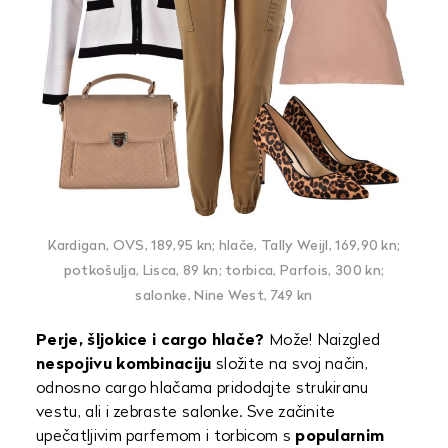
Kardigan, OVS, 189,95 kn; hlače, Tally Weijl, 169,90 kn;
potkošulja, Lisca, 89 kn; torbica, Parfois, 300 kn;
salonke, Nine West, 749 kn
Perje, šljokice i cargo hlače?
Može! Naizgled
nespojivu kombinaciju
složite na svoj način,
odnosno cargo hlačama pridodajte strukiranu
vestu, ali i zebraste salonke. Sve začinite
upečatljivim parfemom i torbicom s
popularnim