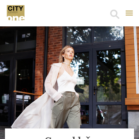
Search
for: