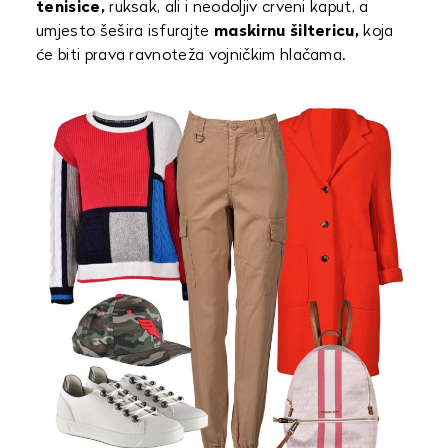
tenisice,
ruksak, ali i neodoljiv crveni kaput, a
umjesto šešira isfurajte
maskirnu šiltericu,
koja
će biti prava ravnoteža vojničkim hlačama.