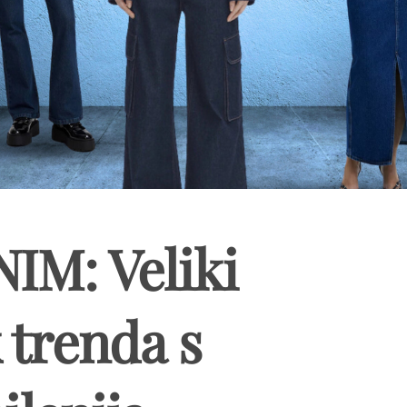
IM: Veliki
trenda s