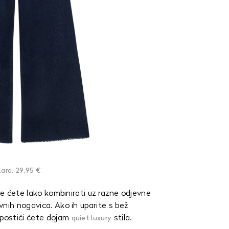
ara, 29,95 €
oje ćete lako kombinirati uz razne odjevne
nih nogavica. Ako ih uparite s bež
postići ćete dojam
stila.
quiet luxury