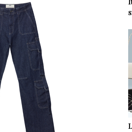
I
s
L