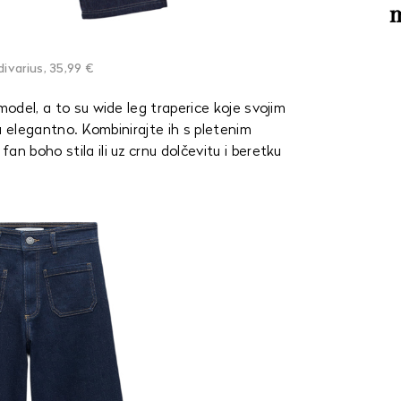
m
ivarius, 35,99 €
model, a to su wide leg traperice koje svojim
uju elegantno. Kombinirajte ih s pletenim
n boho stila ili uz crnu dolčevitu i beretku