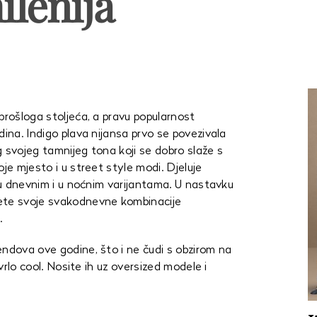
ilenija
prošloga stoljeća, a pravu popularnost
dina. Indigo plava nijansa prvo se povezivala
 svojeg tamnijeg tona koji se dobro slaže s
je mjesto i u street style modi. Djeluje
i u dnevnim i u noćnim varijantama. U nastavku
ete svoje svakodnevne kombinacije
.
endova ove godine, što i ne čudi s obzirom na
 vrlo cool. Nosite ih uz oversized modele i