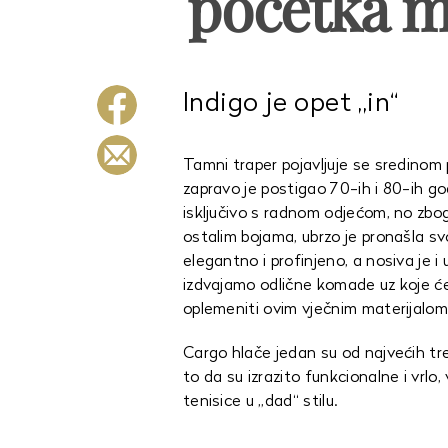
početka m
Indigo je opet „in“
Tamni traper pojavljuje se sredinom 
zapravo je postigao 70-ih i 80-ih go
isključivo s radnom odjećom, no zbog
ostalim bojama, ubrzo je pronašla svo
elegantno i profinjeno, a nosiva je 
izdvajamo odlične komade uz koje ć
oplemeniti ovim vječnim materijalom
Cargo hlače jedan su od najvećih tr
to da su izrazito funkcionalne i vrlo,
tenisice u „dad“ stilu.