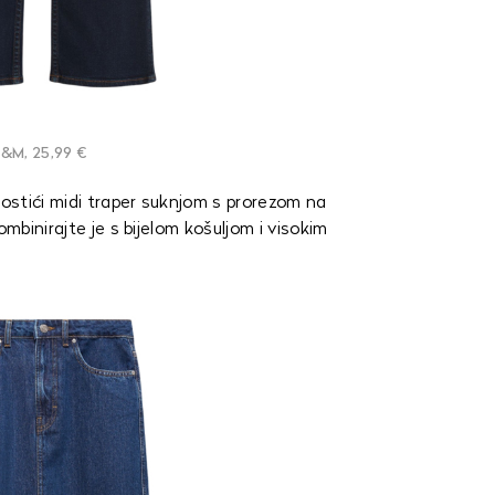
&M, 25,99 €
ostići midi traper suknjom s prorezom na
ombinirajte je s bijelom košuljom i visokim