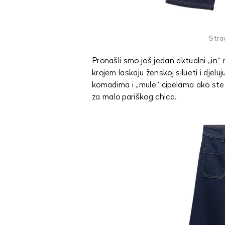
Strad
Pronašli smo još jedan aktualni „in“ 
krojem laskaju ženskoj silueti i djel
komadima i „mule“ cipelama ako ste fa
za malo pariškog chica.