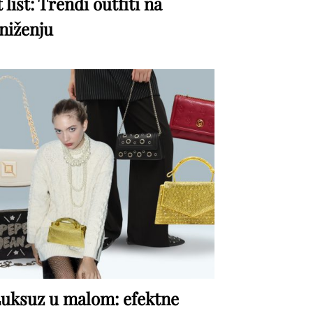
t list: Trendi outfiti na
niženju
uksuz u malom: efektne