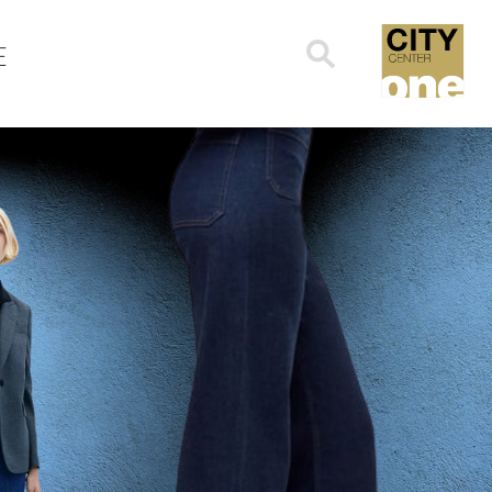
Search
E
for: