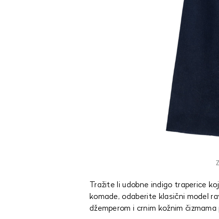
Z
Tražite li udobne indigo traperice k
komade, odaberite klasični model rav
džemperom i crnim kožnim čizmama 