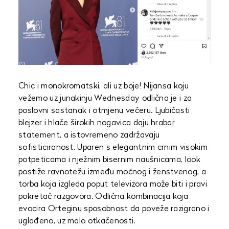
Chic i monokromatski, ali uz boje! Nijansa koju
vežemo uz junakinju Wednesday odlična je i za
poslovni sastanak i otmjenu večeru. Ljubičasti
blejzer i hlače širokih nogavica daju hrabar
statement, a istovremeno zadržavaju
sofisticiranost. Uparen s elegantnim crnim visokim
potpeticama i nježnim bisernim naušnicama, look
postiže ravnotežu između moćnog i ženstvenog, a
torba koja izgleda poput televizora može biti i pravi
pokretač razgovora. Odlična kombinacija koja
evocira Orteginu sposobnost da poveže razigrano i
uglađeno, uz malo otkačenosti.