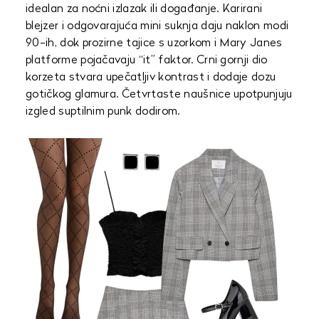
idealan za noćni izlazak ili događanje. Karirani
blejzer i odgovarajuća mini suknja daju naklon modi
90-ih, dok prozirne tajice s uzorkom i Mary Janes
platforme pojačavaju “it” faktor. Crni gornji dio
korzeta stvara upečatljiv kontrast i dodaje dozu
gotičkog glamura. Četvrtaste naušnice upotpunjuju
izgled suptilnim punk dodirom.