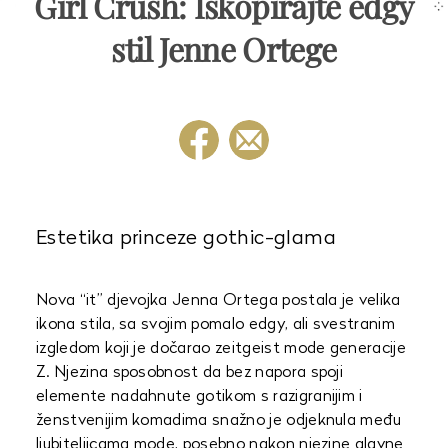
Girl Crush: Iskopirajte edgy
stil Jenne Ortege
Estetika princeze gothic-glama
Nova “it” djevojka Jenna Ortega postala je velika
ikona stila, sa svojim pomalo edgy, ali svestranim
izgledom koji je dočarao zeitgeist mode generacije
Z. Njezina sposobnost da bez napora spoji
elemente nadahnute gotikom s razigranijim i
ženstvenijim komadima snažno je odjeknula među
ljubiteljicama mode, posebno nakon njezine glavne