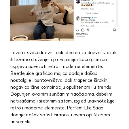
Ležerni svakodnevni look idealan za dnevni izlazak
ili ležerno druženje, i pravi primjer kako glumica
uspijeva povezati retro i moderne elemente.
Beetlejuice grafička majica dodaje dašak
nostalgije i buntovništva, dok traperice širokih
nogavica čine kombinaciju opuštenom i u trendu.
Dopunjen ovalnim sunčanim naočalama, debelim
natikačama i srebrnim satom, izgled uravnotežuje
retro i moderne elemente. Parfem Elie Saab
dodaje dašak sofisticiranosti ovom opuštenom
ansamblu.