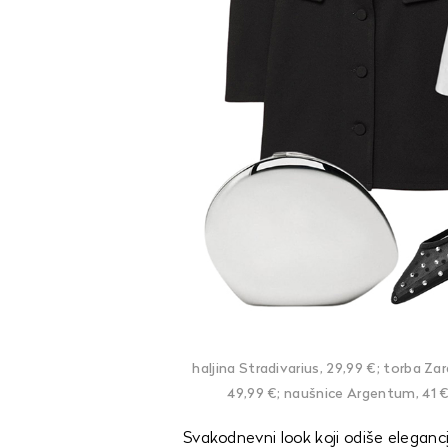
haljina Stradivarius, 29,99 €; torba Zar
49,99 €; naušnice Argentum, 41 €; 
Svakodnevni look koji odiše eleganc