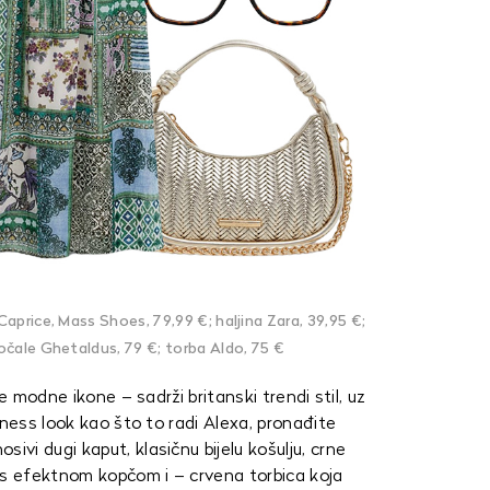
Caprice, Mass Shoes, 79,99 €; haljina Zara, 39,95 €;
očale Ghetaldus, 79 €; torba Aldo, 75 €
e modne ikone – sadrži britanski trendi stil, uz
iness look kao što to radi Alexa, pronađite
i dugi kaput, klasičnu bijelu košulju, crne
 s efektnom kopčom i – crvena torbica koja