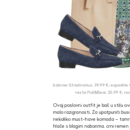
baloner Stradivarius, 39,99 €; espadrile 
vesta Pull&Bear, 25,99 €; na
Ovaj poslovni outfit je baš u stilu ov
malo razigranosti. Za upotpuniti bus
nekoliko must-have komada – tamnosiv
hlače s blagim naborima, crni remen