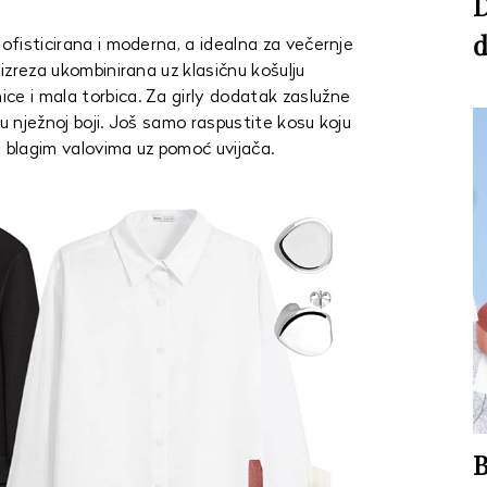
D
d
sofisticirana i moderna, a idealna za večernje
 izreza ukombinirana uz klasičnu košulju
ce i mala torbica. Za girly dodatak zaslužne
 u nježnoj boji. Još samo raspustite kosu koju
i blagim valovima uz pomoć uvijača.
B