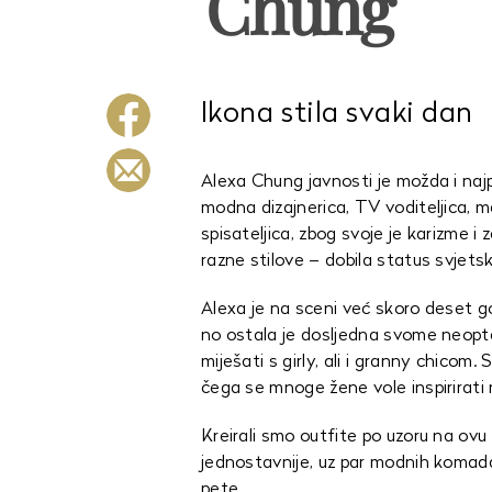
Chung
Ikona stila svaki dan
Alexa Chung javnosti je možda i naj
modna dizajnerica, TV voditeljica, 
spisateljica, zbog svoje je karizme i
razne stilove – dobila status svjetsk
Alexa je na sceni već skoro deset go
no ostala je dosljedna svome neopte
miješati s girly, ali i granny chicom.
čega se mnoge žene vole inspirirati 
Kreirali smo outfite po uzoru na ovu
jednostavnije, uz par modnih komada,
pete.