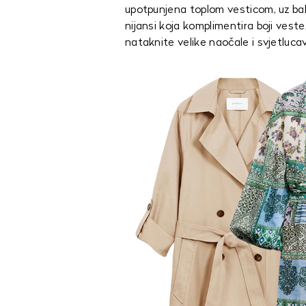
upotpunjena toplom vesticom, uz bal
nijansi koja komplimentira boji vest
nataknite velike naočale i svjetlucav