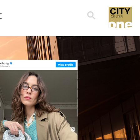
Search
E
for: