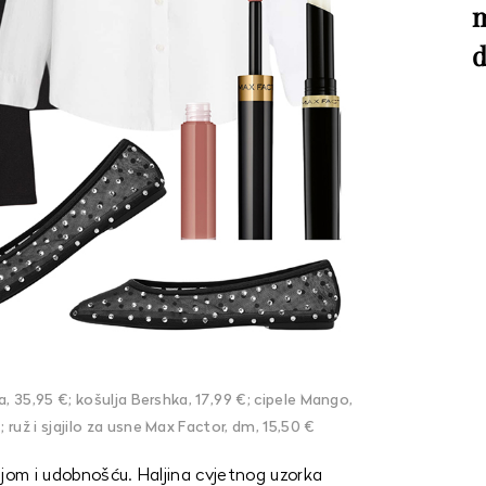
m
d
a, 35,95 €; košulja Bershka, 17,99 €; cipele Mango,
ruž i sjajilo za usne Max Factor, dm, 15,50 €
ijom i udobnošću. Haljina cvjetnog uzorka