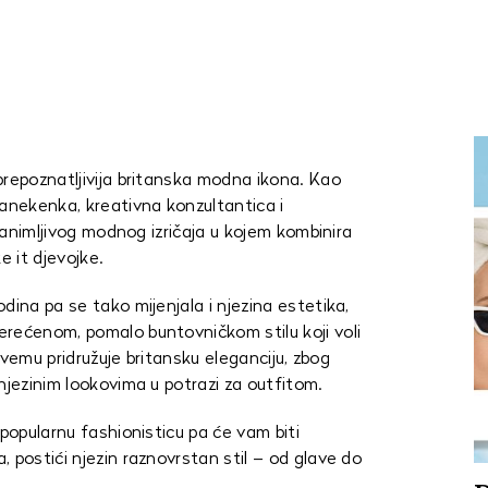
prepoznatljivija britanska modna ikona. Kao
manekenka, kreativna konzultantica i
 zanimljivog modnog izričaja u kojem kombinira
e it djevojke.
dina pa se tako mijenjala i njezina estetika,
rećenom, pomalo buntovničkom stilu koji voli
 Svemu pridružuje britansku eleganciju, zbog
njezinim lookovima u potrazi za outfitom.
 popularnu fashionisticu pa će vam biti
 postići njezin raznovrstan stil – od glave do