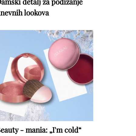
amski detalj za podizanje
nevnih lookova
eauty - mania: „I'm cold“