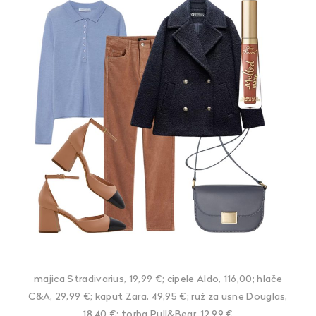
majica Stradivarius, 19,99 €; cipele Aldo, 116,00; hlače
C&A, 29,99 €; kaput Zara, 49,95 €; ruž za usne Douglas,
18,40 €; torba Pull&Bear, 12,99 €