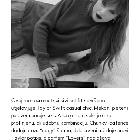
Ovaj monokromatski sivi outfit savršeno
utjelovljuje Taylor Swift casual chic. Mekani pleteni
pulover uparuje se s A-krojenom suknjom za
profinjenu, ali udobnu kombinaciju. Chunky loaferice
dodaju dozu “edgy” šarma, dok crveni ruž daje pravi
Taylor potpis, a parfem “Lovers” naglašava