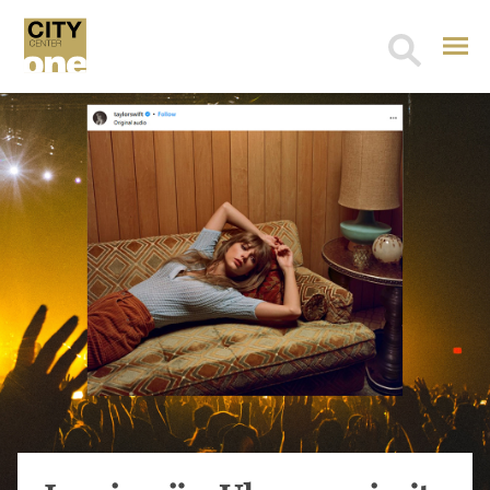
Search
for: