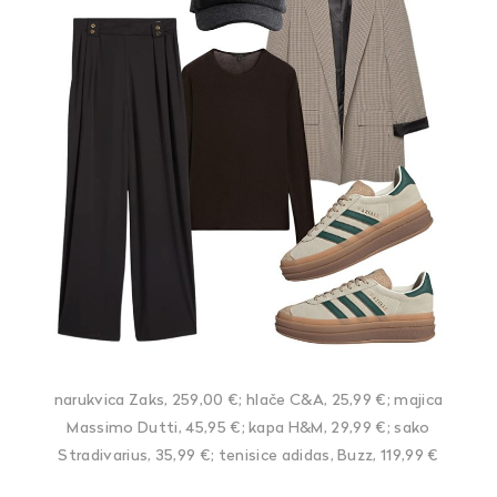
narukvica Zaks, 259,00 €; hlače C&A, 25,99 €; majica
Massimo Dutti, 45,95 €; kapa H&M, 29,99 €; sako
Stradivarius, 35,99 €; tenisice adidas, Buzz, 119,99 €